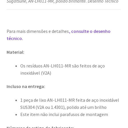
Sugatsune, AN-LH011-MR, polido brilhante. Desenho Técnico
Para mais dimensões e detalhes
, consulte o desenho
técnico.
Material:
Os resíduos AN-LH011-MR são feitos de aço
inoxidável (V2A)
Incluso na entrega:
1 peça de lixo AN-LH011-MR feita de aço inoxidável
SUS304 (V2A ou 1.4301), polido até um brilho
Este item não inclui parafusos de montagem
Números de artigo do fabricante: