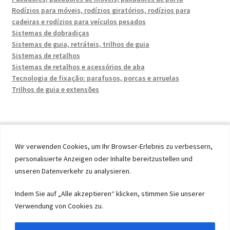
Rodízios para móveis, rodízios giratórios, rodízios para
cadeiras e rodízios para veículos pesados
Sistemas de dobradiças
Sistemas de guia, retráteis, trilhos de guia
Sistemas de retalhos
Sistemas de retalhos e acessórios de aba
Tecnologia de fixação: parafusos, porcas e arruelas
Trilhos de guia e extensões
Wir verwenden Cookies, um Ihr Browser-Erlebnis zu verbessern,
personalisierte Anzeigen oder Inhalte bereitzustellen und
© 2026 by UMAXO Germany, member of the ERUON Group.
unseren Datenverkehr zu analysieren.
High quality Fittings, mechanical Components and
Fasteners
Indem Sie auf „Alle akzeptieren“ klicken, stimmen Sie unserer
Verwendung von Cookies zu.
Withdraw from contract