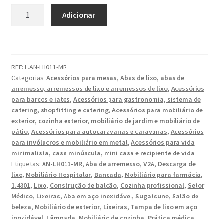
Quantidade
Adicionar
de
Descarga
de
lixo
REF:
L.AN-LH011-MR
redonda
Categorias:
Acessórios para mesas
,
Abas de lixo, abas de
de
arremesso, arremessos de lixo e arremessos de lixo
,
Acessórios
alta
para barcos e iates
,
Acessórios para gastronomia, sistema de
qualidade,
catering, shopfitting e catering
,
Acessórios para mobiliário de
feita
exterior, cozinha exterior, mobiliário de jardim e mobiliário de
de
pátio
,
Acessórios para autocaravanas e caravanas
,
Acessórios
para invólucros e mobiliário em metal
,
Acessórios para vida
aço
minimalista, casa minúscula, mini casa e recipiente de vida
inoxidável,
Etiquetas:
AN-LH011-MR
,
Aba de arremesso
,
V2A
,
Descarga de
superfície:
lixo
,
Mobiliário Hospitalar
,
Bancada
,
Mobiliário para farmácia
,
polido
1.4301
,
Lixo
,
Construção de balcão
,
Cozinha profissional
,
Setor
brilhante,
Médico
,
Lixeiras
,
Aba em aço inoxidável
,
Sugatsune
,
Salão de
136
beleza
,
Mobiliário de exterior
,
Lixeiras
,
Tampa de lixo em aço
mm
inoxidável
,
Lâmpada
,
Mobiliário de cozinha
,
Prática médica
,