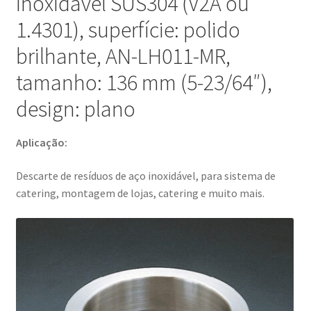
inoxidável SUS304 (V2A ou
de
1.4301), superfície: polido
lojas,
brilhante, AN-LH011-MR,
catering
e
tamanho: 136 mm (5-23/64″),
muito
design: plano
mais,
por
Sugatsune
Aplicação:
/
LAMP®
Descarte de resíduos de aço inoxidável, para sistema de
(Japão)
catering, montagem de lojas, catering e muito mais.