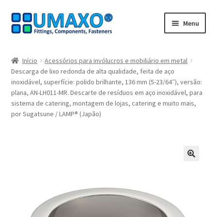
Ir
Saltar
Menu
para
para
a
o
Início
navegação
conteúdo
Início
Acessórios para invólucros e mobiliário em metal
Descarga de lixo redonda de alta qualidade, feita de aço
A minha conta
inoxidável, superfície: polido brilhante, 136 mm (5-23/64″), versão:
plana, AN-LH011-MR. Descarte de resíduos em aço inoxidável, para
Caixa registadora
sistema de catering, montagem de lojas, catering e muito mais,
por Sugatsune / LAMP® (Japão)
Carrinho de compras
Contate agora
🔍
Impressão
Navegação