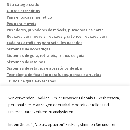
Não categorizado
Outros acessórios
Papa-moscas magnético
Pés para móveis
Puxadores, puxadores de móveis, puxadores de porta
Rodízios para móveis, rodízios giratórios, rodízios para
cadeiras e rodízios para veículos pesados
Sistemas de dobradiças
Sistemas de guia, retráteis, trilhos de guia
Sistemas de retalhos
Sistemas de retalhos e acessórios de aba
Tecnologia de fixação: parafusos, porcas e arruelas
Trilhos de guia e extensões
Wir verwenden Cookies, um Ihr Browser-Erlebnis zu verbessern,
personalisierte Anzeigen oder Inhalte bereitzustellen und
unseren Datenverkehr zu analysieren.
© 2026 by UMAXO Germany, member of the ERUON Group.
Indem Sie auf „Alle akzeptieren“ klicken, stimmen Sie unserer
High quality Fittings, mechanical Components and