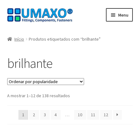
Ir
Saltar
Menu
para
para
a
o
Início
navegação
conteúdo
Início
Produtos etiquetados com “brilhante”
A minha conta
brilhante
Caixa registadora
Carrinho de compras
Ordenado
A mostrar 1–12 de 138 resultados
Contate agora
por
popularidade
Impressão
1
2
3
4
…
10
11
12
Navegação