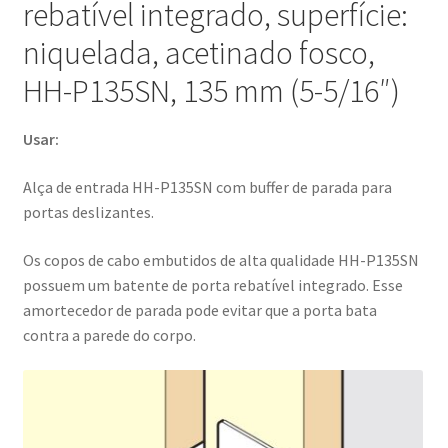
rebatível integrado, superfície:
para
niquelada, acetinado fosco,
Portas
Deslizantes,
HH-P135SN, 135 mm (5-5/16″)
por
Sugatsune
Usar:
/
LAMP®
Alça de entrada HH-P135SN com buffer de parada para
(Japão)
portas deslizantes.
Os copos de cabo embutidos de alta qualidade HH-P135SN
possuem um batente de porta rebatível integrado. Esse
amortecedor de parada pode evitar que a porta bata
contra a parede do corpo.