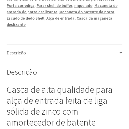
Porta corrediça
,
Parar shell de buffer
,
niquelado
,
Maçaneta de
acabamento
entrada da porta deslizante
,
Maçaneta do batente da porta
,
fosco
Escudo de dedo Shell
,
Alça de entrada
,
Casca da maçaneta
acetinado,
deslizante
135
mm
(5-
5/16")
Descrição
HH-
P135SN.
Descrição
Alavanca
de
entrada
Casca de alta qualidade para
HH-
alça de entrada feita de liga
P135SN
com
sólida de zinco com
Buffer
amortecedor de batente
de
Registro