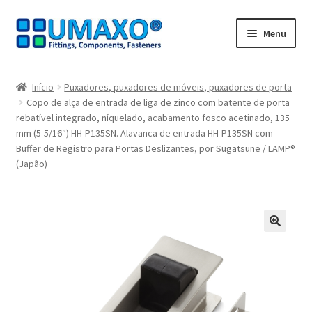
Ir
Saltar
Menu
para
para
a
o
Início
navegação
conteúdo
Início
Puxadores, puxadores de móveis, puxadores de porta
Copo de alça de entrada de liga de zinco com batente de porta
A minha conta
rebatível integrado, níquelado, acabamento fosco acetinado, 135
mm (5-5/16″) HH-P135SN. Alavanca de entrada HH-P135SN com
Caixa registadora
Buffer de Registro para Portas Deslizantes, por Sugatsune / LAMP®
(Japão)
Carrinho de compras
Contate agora
🔍
Impressão
Navegação