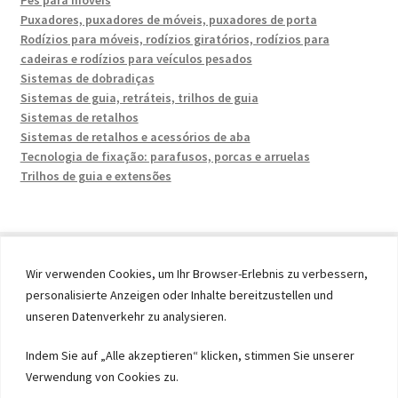
Pés para móveis
Puxadores, puxadores de móveis, puxadores de porta
Rodízios para móveis, rodízios giratórios, rodízios para
cadeiras e rodízios para veículos pesados
Sistemas de dobradiças
Sistemas de guia, retráteis, trilhos de guia
Sistemas de retalhos
Sistemas de retalhos e acessórios de aba
Tecnologia de fixação: parafusos, porcas e arruelas
Trilhos de guia e extensões
Wir verwenden Cookies, um Ihr Browser-Erlebnis zu verbessern,
personalisierte Anzeigen oder Inhalte bereitzustellen und
© 2026 by UMAXO Germany, member of the ERUON Group.
unseren Datenverkehr zu analysieren.
High quality Fittings, mechanical Components and
Fasteners
Indem Sie auf „Alle akzeptieren“ klicken, stimmen Sie unserer
Verwendung von Cookies zu.