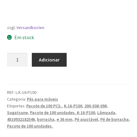
zzgl.
Versandkosten
Em stock
Quantidade
Adicionar
de
Pé
Ajustável,
Borracha,
REF:
L.K-16-P100
Pacote
Categoria:
Pés para móveis
de
Etiquetas:
Pacote de 100 PCS.
,
K-16-P100
,
200-038-098
,
100
Sugatsune
,
Pacote de 100 unidades. K-16-P100
,
Lâmpada
,
K-
4510932182546
,
borracha
,
⌀ 36 mm
,
Pé ajustável
,
Pé de borracha
,
16-
Pacote de 100 unidades.
P100,