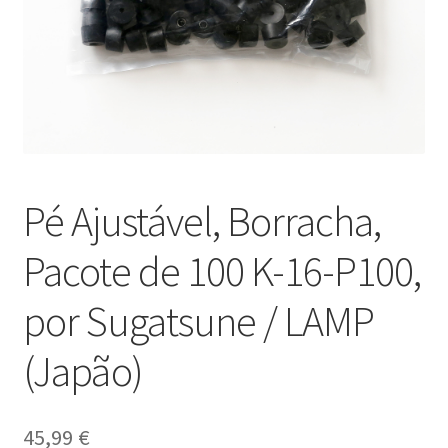
Nossos parceiros
Política de cancelamento
Proteção de dados
Retirar do contrato
Pé Ajustável, Borracha,
TERMOS
Pacote de 100 K-16-P100,
por Sugatsune / LAMP
(Japão)
45,99
€