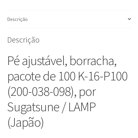
por
Sugatsune
/
Descrição
LAMP
(Japão)
Descrição
Pé ajustável, borracha,
pacote de 100 K-16-P100
(200-038-098), por
Sugatsune / LAMP
(Japão)