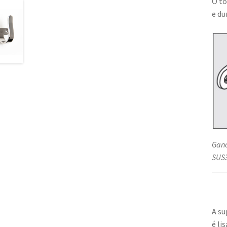
O to
e du
Ganc
SUS3
A su
é li