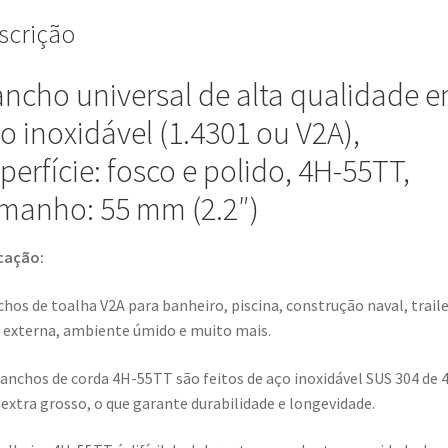
trailer,
scrição
área
externa,
ncho universal de alta qualidade 
ambiente
úmido
o inoxidável (1.4301 ou V2A),
e
muito
perfície: fosco e polido, 4H-55TT,
mais,
manho: 55 mm (2.2″)
da
Sugatsune
cação:
/
LAMP®
hos de toalha V2A para banheiro, piscina, construção naval, traile
(Japão)
 externa, ambiente úmido e muito mais.
anchos de corda 4H-55TT são feitos de aço inoxidável SUS 304 de 
xtra grosso, o que garante durabilidade e longevidade.