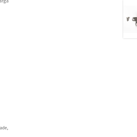
carga
ade,