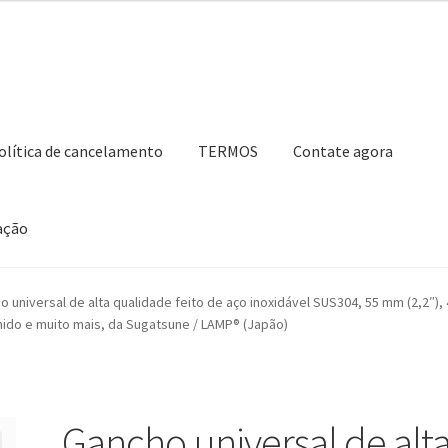
olítica de cancelamento
TERMOS
Contate agora
ação
ho de compras
Contate agora
Impressão
Navegação
Nossos parce
 universal de alta qualidade feito de aço inoxidável SUS304, 55 mm (2,2″), 
úmido e muito mais, da Sugatsune / LAMP® (Japão)
Retirar do contrato
TERMOS
Gancho universal de alt