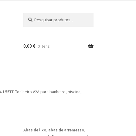
Pesquisar
Pesquisa
por:
0,00
€
0 itens
iros
4H-55TT. Toalheiro V2A para banheiro, piscina,
a
Abas de lixo, abas de arremesso,