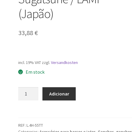
(Japão)
33,88
€
incl. 19% VAT
zzgl.
Versandkosten
Em stock
Quantidade
Adicionar
de
Gancho
universal
de
REF:
L.4H-55TT
alta
Categorias:
Acessórios para barcos e iates
,
Ganchos, gancho