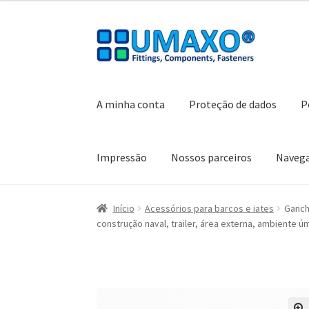
Ir
Saltar
para
para
a
o
navegação
conteúdo
A minha conta
Proteção de dados
P
Impressão
Nossos parceiros
Naveg
Início
A minha conta
Caixa registadora
Carrin
Início
Acessórios para barcos e iates
Gancho
construção naval, trailer, área externa, ambiente 
Política de cancelamento
Proteção de dados