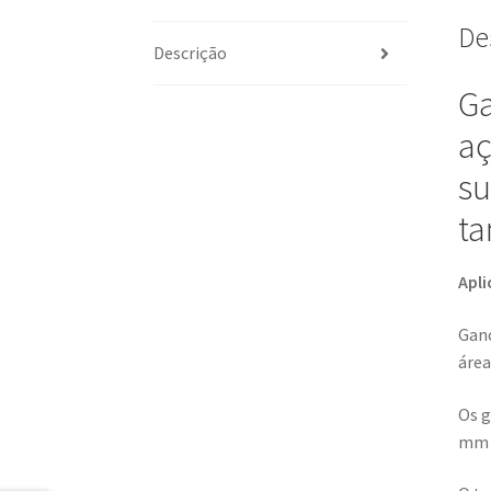
De
Descrição
Ga
aç
su
ta
Apli
Ganc
área
Os g
mm e