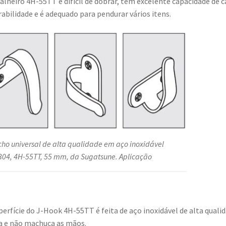
alheiro 4H-55TT é difícil de dobrar, tem excelente capacidade de 
rabilidade e é adequado para pendurar vários itens.
ho universal de alta qualidade em aço inoxidável
04, 4H-55TT, 55 mm, da Sugatsune. Aplicação
perfície do J-Hook 4H-55TT é feita de aço inoxidável de alta qualid
sa e não machuca as mãos.