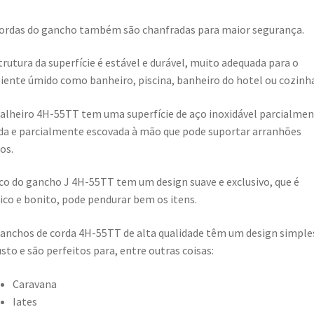
ordas do gancho também são chanfradas para maior segurança.
trutura da superfície é estável e durável, muito adequada para o
ente úmido como banheiro, piscina, banheiro do hotel ou cozinha
alheiro 4H-55TT tem uma superfície de aço inoxidável parcialme
da e parcialmente escovada à mão que pode suportar arranhões
ios.
co do gancho J 4H-55TT tem um design suave e exclusivo, que é
ico e bonito, pode pendurar bem os itens.
anchos de corda 4H-55TT de alta qualidade têm um design simple
sto e são perfeitos para, entre outras coisas:
Caravana
Iates