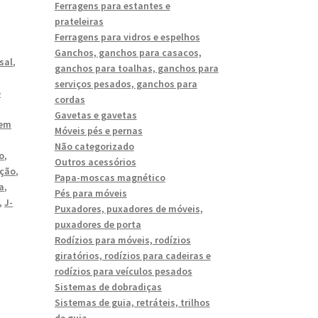
Ferragens para estantes e
prateleiras
Ferragens para vidros e espelhos
Ganchos, ganchos para casacos,
sal
,
ganchos para toalhas, ganchos para
serviços pesados, ganchos para
e
cordas
Gavetas e gavetas
 em
Móveis pés e pernas
Não categorizado
o
,
Outros acessórios
ação
,
Papa-moscas magnético
a
,
Pés para móveis
,
J-
Puxadores, puxadores de móveis,
puxadores de porta
Rodízios para móveis, rodízios
giratórios, rodízios para cadeiras e
rodízios para veículos pesados
Sistemas de dobradiças
Sistemas de guia, retráteis, trilhos
de guia