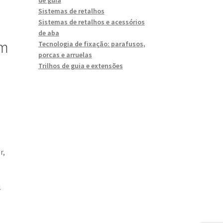
Sistemas de retalhos
Sistemas de retalhos e acessórios
de aba
em
Tecnologia de fixação: parafusos,
porcas e arruelas
Trilhos de guia e extensões
r,
4