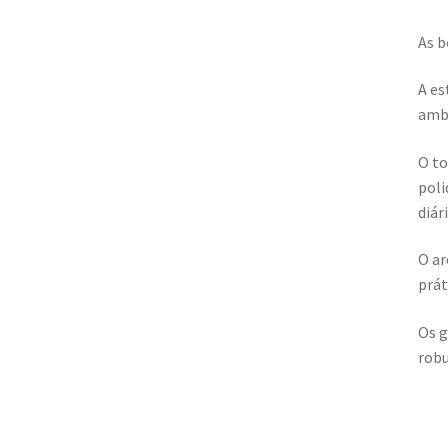
As b
A es
ambi
O to
poli
diár
O ar
prát
Os g
robu