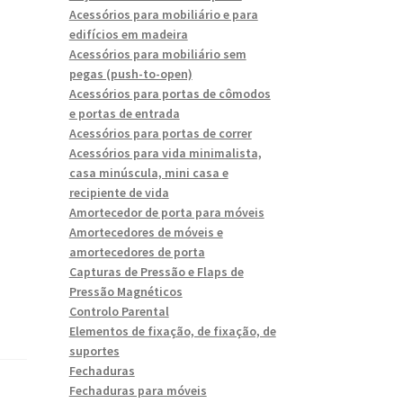
Acessórios para mobiliário e para
edifícios em madeira
Acessórios para mobiliário sem
pegas (push-to-open)
Acessórios para portas de cômodos
e portas de entrada
Acessórios para portas de correr
Acessórios para vida minimalista,
casa minúscula, mini casa e
recipiente de vida
Amortecedor de porta para móveis
Amortecedores de móveis e
amortecedores de porta
Capturas de Pressão e Flaps de
Pressão Magnéticos
Controlo Parental
Elementos de fixação, de fixação, de
suportes
Fechaduras
Fechaduras para móveis
s