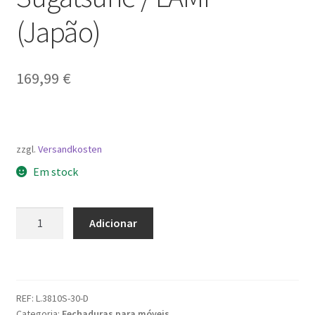
(Japão)
169,99
€
zzgl.
Versandkosten
Em stock
Quantidade
Adicionar
de
Fechadura
de
armário,
REF:
L.3810S-30-D
aço
Categoria:
Fechaduras para móveis