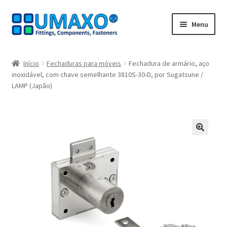
Ir
Saltar
Menu
para
para
a
o
Início
navegação
conteúdo
Início
Fechaduras para móveis
Fechadura de armário, aço
inoxidável, com chave semelhante 3810S-30-D, por Sugatsune /
A minha conta
LAMP (Japão)
Caixa registadora
Carrinho de compras
🔍
Contate agora
Impressão
Navegação