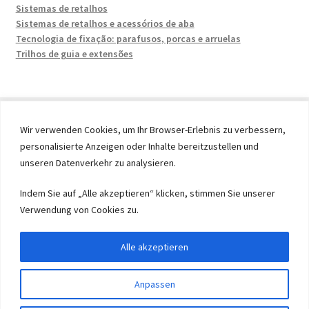
Sistemas de retalhos
Sistemas de retalhos e acessórios de aba
Tecnologia de fixação: parafusos, porcas e arruelas
Trilhos de guia e extensões
Wir verwenden Cookies, um Ihr Browser-Erlebnis zu verbessern,
personalisierte Anzeigen oder Inhalte bereitzustellen und
© 2026 by UMAXO Germany, member of the ERUON Group.
unseren Datenverkehr zu analysieren.
High quality Fittings, mechanical Components and
Fasteners
Indem Sie auf „Alle akzeptieren“ klicken, stimmen Sie unserer
Verwendung von Cookies zu.
Withdraw from contract
Alle akzeptieren
Anpassen