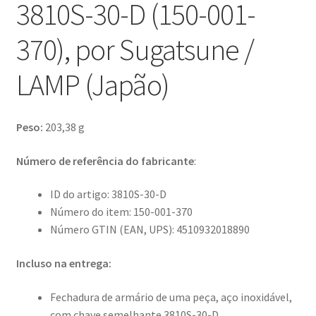
3810S-30-D (150-001-
370), por Sugatsune /
LAMP (Japão)
Peso:
203,38 g
Número de referência do fabricante
:
ID do artigo: 3810S-30-D
Número do item: 150-001-370
Número GTIN (EAN, UPS): 4510932018890
Incluso na entrega:
Fechadura de armário de uma peça, aço inoxidável,
com chave semelhante 3810S-30-D