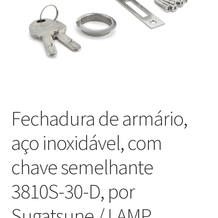
Nossos parceiros
Política de cancelamento
Proteção de dados
Retirar do contrato
Fechadura de armário,
TERMOS
aço inoxidável, com
chave semelhante
3810S-30-D, por
Sugatsune / LAMP