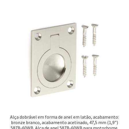
Alça dobrável em forma de anel em latão, acabamento:
bronze branco, acabamento acetinado, 47,5 mm (1,9″)
587B-60WB. Alça de anel 587B-60WB para motorhome,