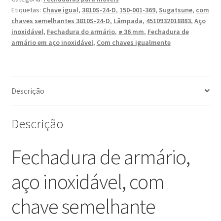
inoxidável,
Etiquetas:
Chave igual
,
3810S-24-D
,
150-001-369
,
Sugatsune
,
com
com
chaves semelhantes 3810S-24-D
,
Lâmpada
,
4510932018883
,
Aço
chave
inoxidável
,
Fechadura do armário
,
⌀ 36 mm
,
Fechadura de
semelhante
armário em aço inoxidável
,
Com chaves igualmente
3810S-
24-
D,
por
Descrição
Sugatsune
/
Descrição
LAMP
(Japão)
Fechadura de armário,
aço inoxidável, com
chave semelhante