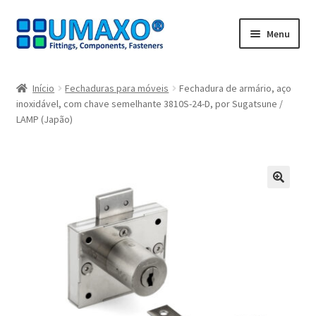
Ir
Saltar
Menu
para
para
a
o
Início
navegação
conteúdo
Início
Fechaduras para móveis
Fechadura de armário, aço
inoxidável, com chave semelhante 3810S-24-D, por Sugatsune /
A minha conta
LAMP (Japão)
Caixa registadora
Carrinho de compras
🔍
Contate agora
Impressão
Navegação