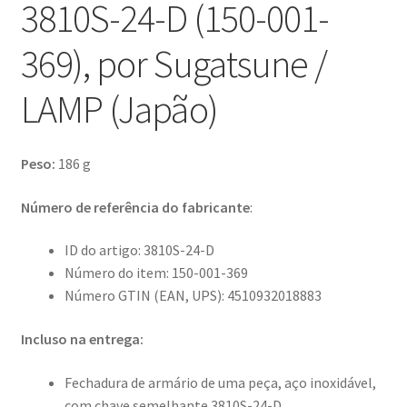
3810S-24-D (150-001-
369), por Sugatsune /
LAMP (Japão)
Peso:
186 g
Número de referência do fabricante
:
ID do artigo: 3810S-24-D
Número do item: 150-001-369
Número GTIN (EAN, UPS): 4510932018883
Incluso na entrega:
Fechadura de armário de uma peça, aço inoxidável,
com chave semelhante 3810S-24-D