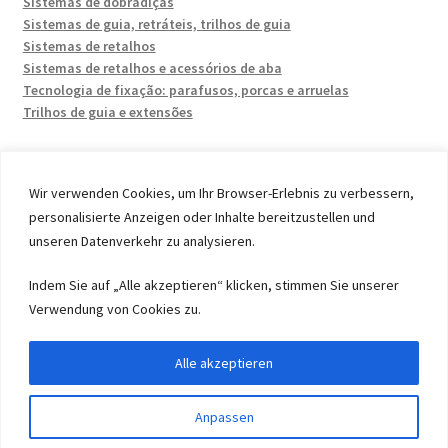
Sistemas de dobradiças
Sistemas de guia, retráteis, trilhos de guia
Sistemas de retalhos
Sistemas de retalhos e acessórios de aba
Tecnologia de fixação: parafusos, porcas e arruelas
Trilhos de guia e extensões
Wir verwenden Cookies, um Ihr Browser-Erlebnis zu verbessern,
personalisierte Anzeigen oder Inhalte bereitzustellen und
unseren Datenverkehr zu analysieren.
© 2026 by UMAXO Germany, member of the ERUON Group.
High quality Fittings, mechanical Components and
Indem Sie auf „Alle akzeptieren“ klicken, stimmen Sie unserer
Fasteners
Verwendung von Cookies zu.
Alle akzeptieren
Withdraw from contract
Anpassen