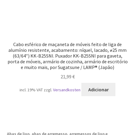
Cabo esférico de maçaneta de móveis feito de liga de
alumínio resistente, acabamento: níquel, lacado, ⌀25 mm
(63/64″) KK-B25SNI. Puxador KK-B25SNI para gaveta,
porta de móveis, armário de cozinha, armário de escritório
e muito mais, por Sugatsune / LAMP® (Japão)
21,99
€
Adicionar
incl. 19% VAT
zzgl.
Versandkosten
Abas de lixo, abas de arremesso, arremessos de lixo e