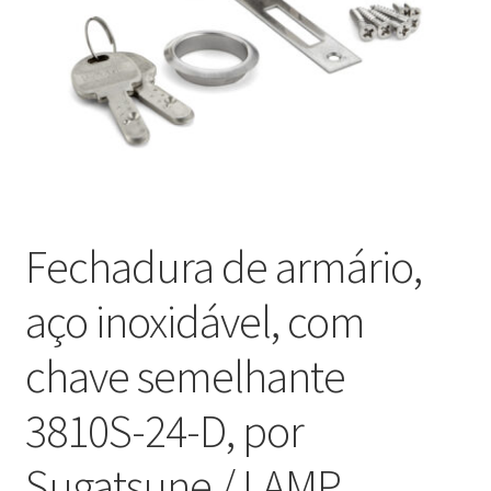
Nossos parceiros
Política de cancelamento
Proteção de dados
Retirar do contrato
Fechadura de armário,
TERMOS
aço inoxidável, com
chave semelhante
3810S-24-D, por
Sugatsune / LAMP