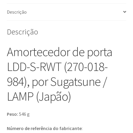
LAMP
(Japão)
Descrição
Descrição
Amortecedor de porta
LDD-S-RWT (270-018-
984), por Sugatsune /
LAMP (Japão)
Peso:
546 g
Número de referência do fabricante
: