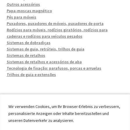
Outros acessórios
Papa-moscas magnético
Pés para móveis
Puxadores, puxadores de móveis, puxadores de porta
Rodízios para móveis, rodízios giratórios, rodízios para
cadeiras e rodízios para veículos pesados
Sistemas de dobradiças
Sistemas de guia, retráteis, trilhos de guia
Sistemas de retalhos
Sistemas de retalhos e acessórios de aba
Tecnologia de fixação: parafusos, porcas e arruelas
Trilhos de guia e extensões
Wir verwenden Cookies, um Ihr Browser-Erlebnis zu verbessern,
personalisierte Anzeigen oder Inhalte bereitzustellen und
© 2026 by UMAXO Germany, member of the ERUON Group.
unseren Datenverkehr zu analysieren.
High quality Fittings, mechanical Components and