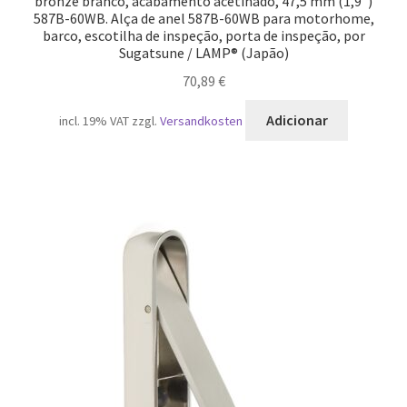
bronze branco, acabamento acetinado, 47,5 mm (1,9″)
587B-60WB. Alça de anel 587B-60WB para motorhome,
barco, escotilha de inspeção, porta de inspeção, por
Sugatsune / LAMP® (Japão)
70,89
€
Adicionar
incl. 19% VAT
zzgl.
Versandkosten