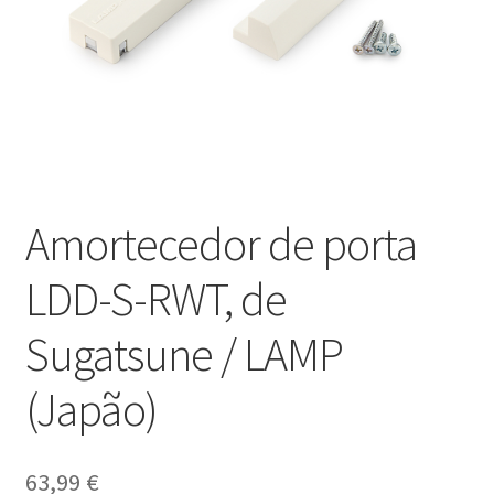
Nossos parceiros
Política de cancelamento
Proteção de dados
Retirar do contrato
Amortecedor de porta
TERMOS
LDD-S-RWT, de
Sugatsune / LAMP
(Japão)
63,99
€