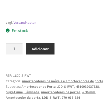
zzgl.
Versandkosten
Em stock
Quantidade
Adicionar
de
Amortecedor
de
porta
REF:
L.LDD-S-RWT
LDD-
Categoria:
Amortecedores de móveis e amortecedores de porta
S-
Etiquetas:
Amortecedor de Porta LDD-S-RWT
,
4510932037938
,
RWT,
Sugatsune
,
Lâmpada
,
Amortecedores de portas
,
⌀ 36 mm
,
de
Amortecedor da porta
,
LDD-S-RWT
,
270-018-984
Sugatsune
/