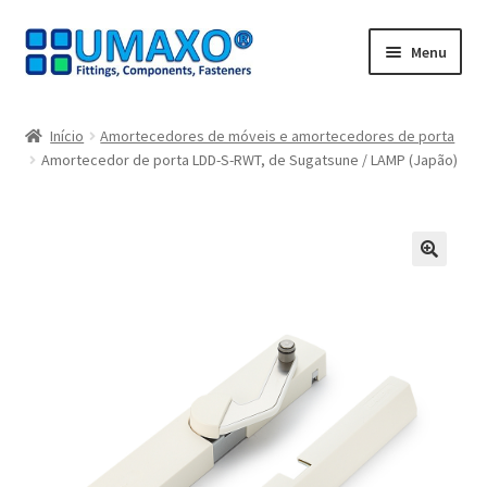
Ir
Saltar
Menu
para
para
a
o
Início
navegação
conteúdo
Início
Amortecedores de móveis e amortecedores de porta
Amortecedor de porta LDD-S-RWT, de Sugatsune / LAMP (Japão)
A minha conta
Caixa registadora
Carrinho de compras
🔍
Contate agora
Impressão
Navegação