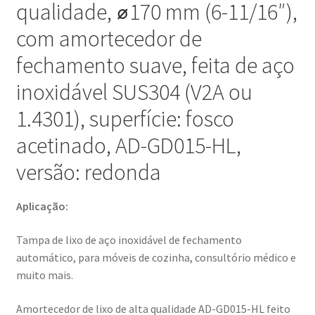
qualidade, ⌀170 mm (6-11/16″),
com
com amortecedor de
fechamento
automático,
fechamento suave, feita de aço
para
inoxidável SUS304 (V2A ou
móveis
de
1.4301), superfície: fosco
cozinha,
acetinado, AD-GD015-HL,
consultório
médico
versão: redonda
e
muito
Aplicação:
mais,
da
Tampa de lixo de aço inoxidável de fechamento
Sugatsune
automático, para móveis de cozinha, consultório médico e
/
muito mais.
LAMP®
(Japão)
Amortecedor de lixo de alta qualidade AD-GD015-HL feito