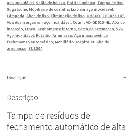
aço inoxidável
,
Salão de beleza
,
Prática médica
,
Tampa de lixo
,
suave,
Sugatsune
,
Mobiliário de cozinha
,
Lixo em aço inoxidável
,
em
Lâmpada
,
Abas de lixo
,
Eliminação de lixo
,
UMAXO
,
210-022-107
,
aço
Aba de inserção em aço inoxidável
,
Cetim
,
AD-GD015-HL
,
Aba de
inoxidável,
inserção
,
Fraca
,
Acabamento interno
,
Porta de arremesso
,
V2A
Aço Inoxidável
,
Retalho
,
Arremesso
,
Aço inoxidável
,
de
superfície:
fechamento automático
,
Mobiliário Hospitalar
,
Aba de
fosco
arremesso
,
SUS304
acetinado,
acabamento:
redondo,
AD-
Descrição
GD015-
HL.
Tampa
Descrição
de
lixo
Tampa de resíduos de
de
fechamento automático de alta
aço
inoxidável