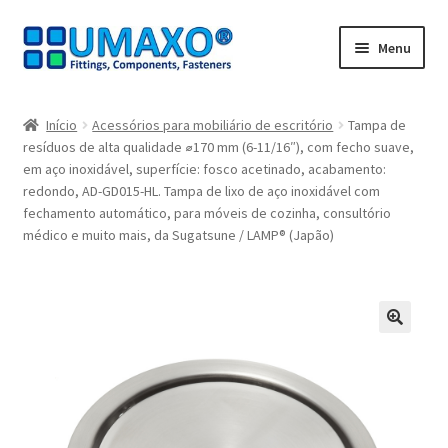
Ir
Saltar
Menu
para
para
a
o
Início
navegação
conteúdo
Início
Acessórios para mobiliário de escritório
Tampa de
resíduos de alta qualidade ⌀170 mm (6-11/16″), com fecho suave,
A minha conta
em aço inoxidável, superfície: fosco acetinado, acabamento:
redondo, AD-GD015-HL. Tampa de lixo de aço inoxidável com
Caixa registadora
fechamento automático, para móveis de cozinha, consultório
médico e muito mais, da Sugatsune / LAMP® (Japão)
Carrinho de compras
Contate agora
🔍
Impressão
Navegação