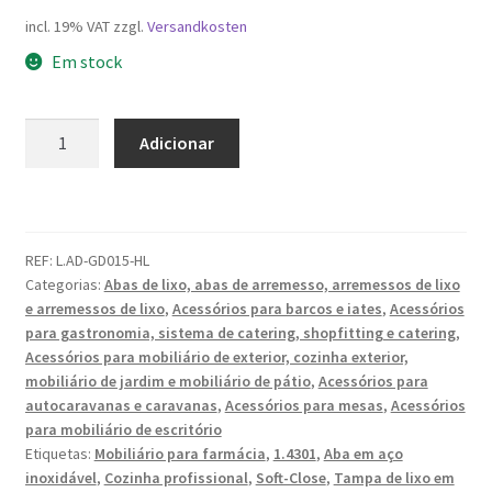
incl. 19% VAT
zzgl.
Versandkosten
Em stock
Quantidade
Adicionar
de
Tampa
de
resíduos
REF:
L.AD-GD015-HL
de
Categorias:
Abas de lixo, abas de arremesso, arremessos de lixo
alta
e arremessos de lixo
,
Acessórios para barcos e iates
,
Acessórios
qualidade
para gastronomia, sistema de catering, shopfitting e catering
,
⌀170
Acessórios para mobiliário de exterior, cozinha exterior,
mm
mobiliário de jardim e mobiliário de pátio
,
Acessórios para
(6-
autocaravanas e caravanas
,
Acessórios para mesas
,
Acessórios
para mobiliário de escritório
11/16"),
Etiquetas:
Mobiliário para farmácia
,
1.4301
,
Aba em aço
com
inoxidável
,
Cozinha profissional
,
Soft-Close
,
Tampa de lixo em
fecho