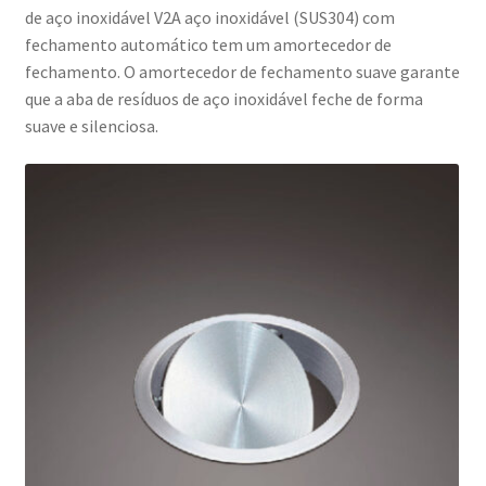
de aço inoxidável V2A aço inoxidável (SUS304) com
fechamento automático tem um amortecedor de
fechamento. O amortecedor de fechamento suave garante
que a aba de resíduos de aço inoxidável feche de forma
suave e silenciosa.