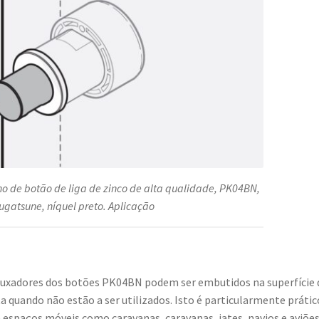
(Japão)
o de botão de liga de zinco de alta qualidade, PK04BN,
ugatsune, níquel preto. Aplicação
uxadores dos botões PK04BN podem ser embutidos na superfície 
a quando não estão a ser utilizados. Isto é particularmente prátic
 espaços móveis como caravanas, caravanas, iates, navios e aviõe