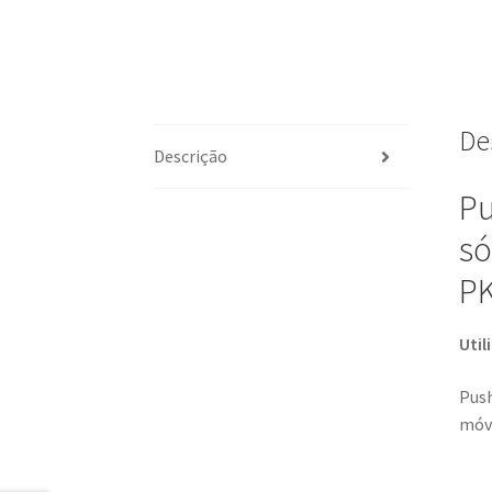
De
Descrição
Pu
só
P
Util
Push
móve