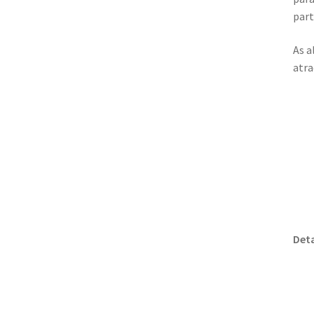
part
As a
atra
Deta