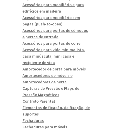
Acessórios para mobiliário e para
edifícios em madeira
Acessórios para mobiliário sem
pegas (push-to-open)
Acessórios para portas de cômodos
e portas de entrada
Acessórios para portas de correr
Acessórios para vida minimalista,
casa minúscula, mini casa e
recipiente de vida
Amortecedor de porta para móveis
Amortecedores de móveis e
amortecedores de porta
Capturas de Pressão e Flaps de
Pressão Magnéticos
Controlo Parental
Elementos de fixação, de fixação, de
suportes
Fechaduras
Fechaduras para móveis