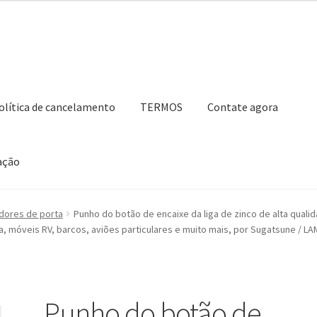
olítica de cancelamento
TERMOS
Contate agora
ação
ho de compras
Contate agora
Impressão
Navegação
Nossos parce
dores de porta
Punho do botão de encaixe da liga de zinco de alta quali
a, móveis RV, barcos, aviões particulares e muito mais, por Sugatsune / L
Retirar do contrato
TERMOS
Punho do botão de