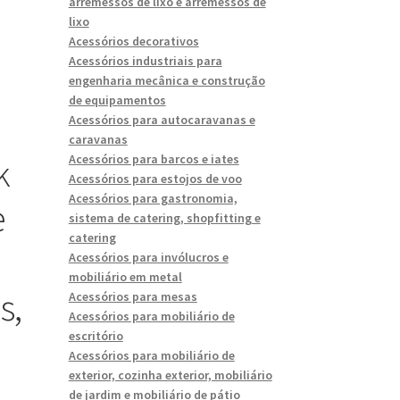
arremessos de lixo e arremessos de
lixo
Acessórios decorativos
Acessórios industriais para
engenharia mecânica e construção
de equipamentos
Acessórios para autocaravanas e
caravanas
k
Acessórios para barcos e iates
Acessórios para estojos de voo
Acessórios para gastronomia,
e
sistema de catering, shopfitting e
catering
Acessórios para invólucros e
mobiliário em metal
s,
Acessórios para mesas
Acessórios para mobiliário de
escritório
Acessórios para mobiliário de
exterior, cozinha exterior, mobiliário
de jardim e mobiliário de pátio