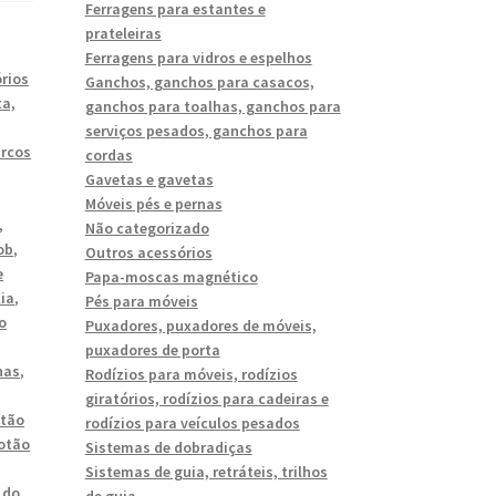
Ferragens para estantes e
prateleiras
Ferragens para vidros e espelhos
rios
Ganchos, ganchos para casacos,
ta,
ganchos para toalhas, ganchos para
serviços pesados, ganchos para
arcos
cordas
Gavetas e gavetas
Móveis pés e pernas
,
Não categorizado
ob
,
Outros acessórios
e
Papa-moscas magnético
ia
,
Pés para móveis
o
Puxadores, puxadores de móveis,
,
puxadores de porta
has
,
Rodízios para móveis, rodízios
giratórios, rodízios para cadeiras e
otão
rodízios para veículos pesados
otão
Sistemas de dobradiças
Sistemas de guia, retráteis, trilhos
 do
de guia