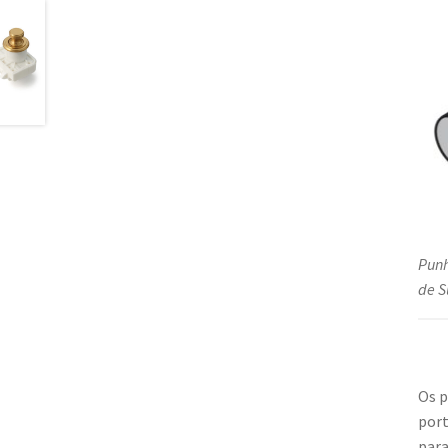
Punh
de S
Os p
port
para