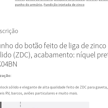
elegante
punho do armário
,
Fundição injetada de zinco
de
alta
qualidade
para
scrição
gaveta,
móveis
nho do botão feito de liga de zinco
RV,
barcos,
lido (ZDC), acabamento: níquel pre
aviões
K04BN
particulares
e
muito
ização:
mais,
por
lock sólido e elegante de alta qualidade feito de ZDC para gaveta,
Sugatsune
is RV, barcos, aviões particulares e muito mais.
/
LAMP®