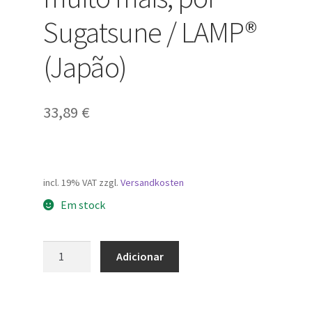
Sugatsune / LAMP®
(Japão)
33,89
€
incl. 19% VAT
zzgl.
Versandkosten
Em stock
Quantidade
Adicionar
de
Punho
do