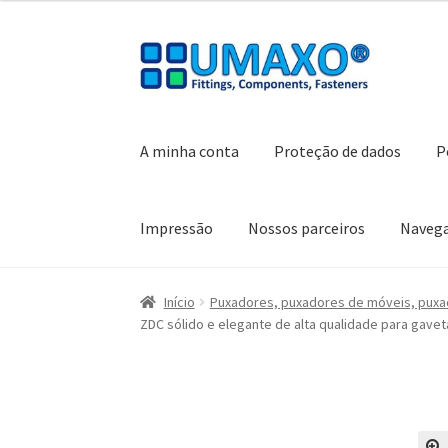
Ir
Saltar
para
para
a
o
navegação
conteúdo
A minha conta
Proteção de dados
P
Impressão
Nossos parceiros
Naveg
Início
A minha conta
Caixa registadora
Carrin
Início
Puxadores, puxadores de móveis, puxa
ZDC sólido e elegante de alta qualidade para gavet
Política de cancelamento
Proteção de dados