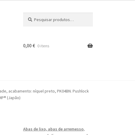
Pesquisar
Pesquisa
por:
0,00
€
0 itens
iros
dade, acabamento: níquel preto, PK04BN. Pushlock
AMP® (Japão)
Abas de lixo, abas de arremesso,