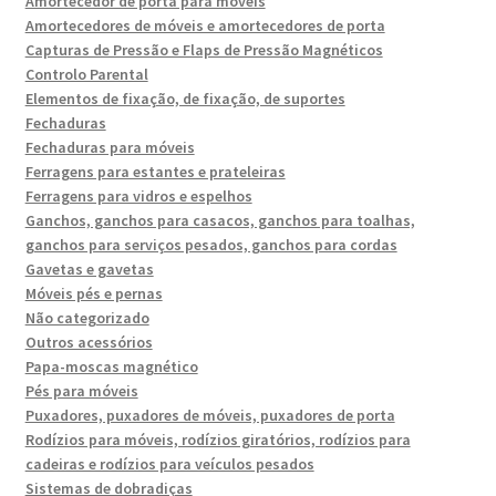
Amortecedor de porta para móveis
Amortecedores de móveis e amortecedores de porta
Capturas de Pressão e Flaps de Pressão Magnéticos
Controlo Parental
Elementos de fixação, de fixação, de suportes
Fechaduras
Fechaduras para móveis
Ferragens para estantes e prateleiras
Ferragens para vidros e espelhos
Ganchos, ganchos para casacos, ganchos para toalhas,
ganchos para serviços pesados, ganchos para cordas
Gavetas e gavetas
Móveis pés e pernas
Não categorizado
Outros acessórios
Papa-moscas magnético
Pés para móveis
Puxadores, puxadores de móveis, puxadores de porta
Rodízios para móveis, rodízios giratórios, rodízios para
cadeiras e rodízios para veículos pesados
Sistemas de dobradiças