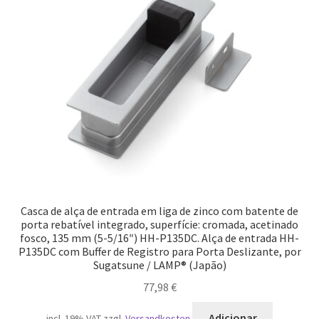
Casca de alça de entrada em liga de zinco com batente de
porta rebatível integrado, superfície: cromada, acetinado
fosco, 135 mm (5-5/16″) HH-P135DC. Alça de entrada HH-
P135DC com Buffer de Registro para Porta Deslizante, por
Sugatsune / LAMP® (Japão)
77,98
€
Adicionar
incl. 19% VAT
zzgl.
Versandkosten