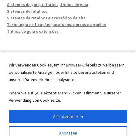
Sistemas de guia, retráteis, trilhos de guia
Sistemas de retalhos
Sistemas de retalhos e acessórios de aba
Tecnologia de fixação: parafusos, porcas e arruelas
Trilhos de guia e extensões
Wir verwenden Cookies, um Ihr Browser-Erlebnis zu verbessern,
personalisierte Anzeigen oder Inhalte bereitzustellen und
© 2026 by UMAXO Germany, member of the ERUON Group.
unseren Datenverkehr zu analysieren.
High quality Fittings, mechanical Components and
Fasteners
Indem Sie auf „Alle akzeptieren“ klicken, stimmen Sie unserer
Verwendung von Cookies zu.
Withdraw from contract
Alle akzeptieren
Anpassen