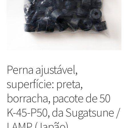
Nossos parceiros
Política de cancelamento
Proteção de dados
Retirar do contrato
Perna ajustável,
TERMOS
superfície: preta,
borracha, pacote de 50
K-45-P50, da Sugatsune /
LAMP (Japão)