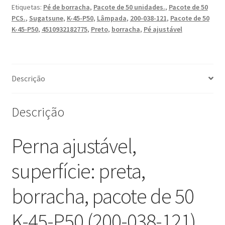
de
Etiquetas:
Pé de borracha
,
Pacote de 50 unidades.
,
Pacote de 50
50
PCS.
,
Sugatsune
,
K-45-P50
,
Lâmpada
,
200-038-121
,
Pacote de 50
K-
K-45-P50
,
4510932182775
,
Preto
,
borracha
,
Pé ajustável
45-
P50,
da
Descrição
Sugatsune
/
LAMP
Descrição
(Japão)
Perna ajustável,
superfície: preta,
borracha, pacote de 50
K-45-P50 (200-038-121),