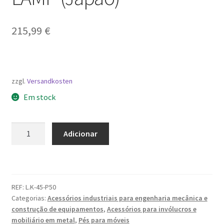
215,99
€
zzgl.
Versandkosten
Em stock
Quantidade
Adicionar
de
Perna
ajustável,
superfície:
REF:
L.K-45-P50
preta,
Categorias:
Acessórios industriais para engenharia mecânica e
borracha,
construção de equipamentos
,
Acessórios para invólucros e
pacote
mobiliário em metal
,
Pés para móveis