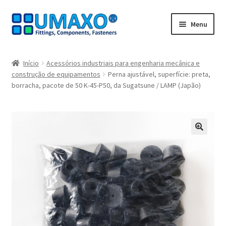
Ir
Saltar
Menu
para
para
a
o
Início
navegação
conteúdo
Início
Acessórios industriais para engenharia mecânica e
construção de equipamentos
Perna ajustável, superfície: preta,
A minha conta
borracha, pacote de 50 K-45-P50, da Sugatsune / LAMP (Japão)
Caixa registadora
Carrinho de compras
🔍
Contate agora
Impressão
Navegação