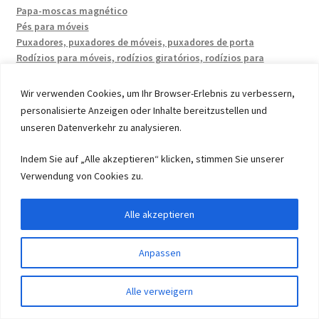
Papa-moscas magnético
Pés para móveis
Puxadores, puxadores de móveis, puxadores de porta
Rodízios para móveis, rodízios giratórios, rodízios para
cadeiras e rodízios para veículos pesados
Sistemas de dobradiças
Wir verwenden Cookies, um Ihr Browser-Erlebnis zu verbessern,
Sistemas de guia, retráteis, trilhos de guia
personalisierte Anzeigen oder Inhalte bereitzustellen und
Sistemas de retalhos
unseren Datenverkehr zu analysieren.
Sistemas de retalhos e acessórios de aba
Tecnologia de fixação: parafusos, porcas e arruelas
Indem Sie auf „Alle akzeptieren“ klicken, stimmen Sie unserer
Trilhos de guia e extensões
Verwendung von Cookies zu.
Alle akzeptieren
Anpassen
© 2026 by UMAXO Germany, member of the ERUON Group.
High quality Fittings, mechanical Components and
0
Alle verweigern
Pesquisar
Pesquisa
Fasteners