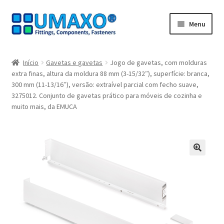
Ir
Saltar
Menu
para
para
a
o
Início
navegação
conteúdo
Início
Gavetas e gavetas
Jogo de gavetas, com molduras
extra finas, altura da moldura 88 mm (3-15/32″), superfície: branca,
A minha conta
300 mm (11-13/16″), versão: extraível parcial com fecho suave,
3275012. Conjunto de gavetas prático para móveis de cozinha e
Caixa registadora
muito mais, da EMUCA
Carrinho de compras
Contate agora
🔍
Impressão
Navegação