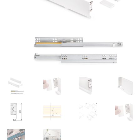
Nossos parceiros
Política de cancelamento
Proteção de dados
Retirar do contrato
TERMOS