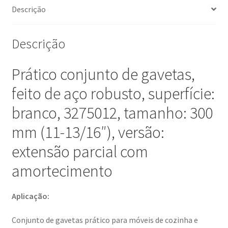
branca,
Descrição
300
mm
Descrição
(11-
13/16"),
versão:
Prático conjunto de gavetas,
extraível
feito de aço robusto, superfície:
parcial
com
branco, 3275012, tamanho: 300
fecho
mm (11-13/16″), versão:
suave,
3275012.
extensão parcial com
Conjunto
amortecimento
de
gavetas
prático
Aplicação:
para
Conjunto de gavetas prático para móveis de cozinha e
móveis