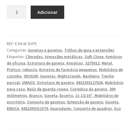
Quantidade
Adicionar
de
Jogo
de
gavetas,
REF:
E.D8.W.30.PE
com
Categorias:
Gavetas e gavetas
,
Trilhos de guia e extensões
molduras
Etiquetas:
Cômodas
,
Armações metálicas
,
Soft-Close
,
Armários
extra
de oficina
,
Estrutura de gaveta
,
Armários
,
3275012
,
Metal
,
finas,
Prático
,
robusto
,
Extratos de farmácia pequenos
,
Mobiliário de
altura
cozinha
,
3019105
,
Gavetas
,
Nightstands
,
Banheiro
,
Trecho
da
parcial
,
UMAXO
,
Estrutura de gaveta
,
8432393127026
,
Mobiliário
para casa
,
Baús de guarda-roupa
,
Corrediça da gaveta
,
300
moldura
milímetros
,
Branco
,
Gaveta
,
Excerto
,
11-13/16"
,
Mobiliário de
88
escritório
,
Conjunto de gavetas
,
Extensão de gaveta
,
Gaveta
,
mm
EMUCA
,
8432393311579
,
Aparadores
,
Conjunto de quadros
,
Aço
(3-
15/32"),
superfície: