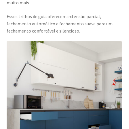
muito mais.
de
cozinha
Esses trilhos de guia oferecem extensão parcial,
e
fechamento automático e fechamento suave para um
muito
fechamento confortável e silencioso.
mais,
da
EMUCA