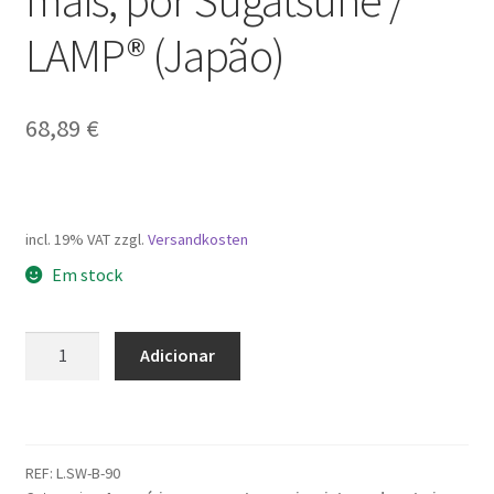
mais, por Sugatsune /
LAMP® (Japão)
68,89
€
incl. 19% VAT
zzgl.
Versandkosten
Em stock
Quantidade
Adicionar
de
Gancho
clássico
de
REF:
L.SW-B-90
alta