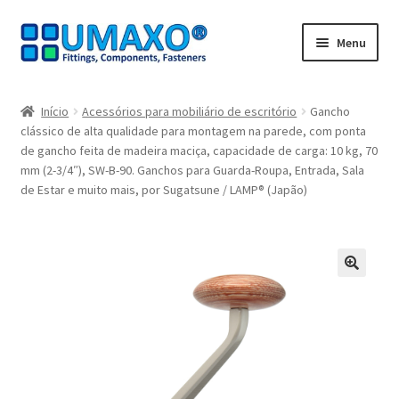
Ir
Saltar
Menu
para
para
a
o
Início
navegação
conteúdo
Início
Acessórios para mobiliário de escritório
Gancho
clássico de alta qualidade para montagem na parede, com ponta
A minha conta
de gancho feita de madeira maciça, capacidade de carga: 10 kg, 70
mm (2-3/4″), SW-B-90. Ganchos para Guarda-Roupa, Entrada, Sala
Caixa registadora
de Estar e muito mais, por Sugatsune / LAMP® (Japão)
Carrinho de compras
Contate agora
🔍
Impressão
Navegação