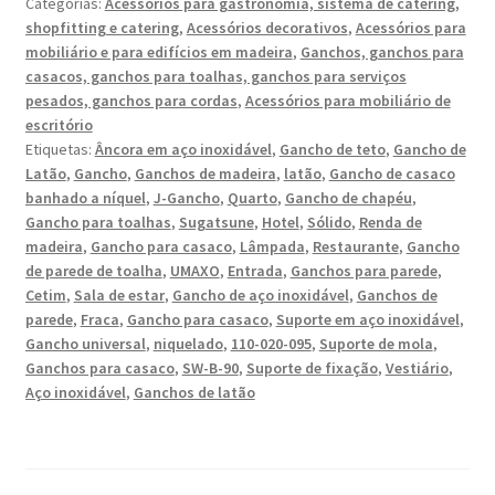
Categorias:
Acessórios para gastronomia, sistema de catering,
qualidade
shopfitting e catering
,
Acessórios decorativos
,
Acessórios para
para
mobiliário e para edifícios em madeira
,
Ganchos, ganchos para
montagem
casacos, ganchos para toalhas, ganchos para serviços
na
pesados, ganchos para cordas
,
Acessórios para mobiliário de
parede,
escritório
Etiquetas:
Âncora em aço inoxidável
,
Gancho de teto
,
Gancho de
com
Latão
,
Gancho
,
Ganchos de madeira
,
latão
,
Gancho de casaco
ponta
banhado a níquel
,
J-Gancho
,
Quarto
,
Gancho de chapéu
,
de
Gancho para toalhas
,
Sugatsune
,
Hotel
,
Sólido
,
Renda de
gancho
madeira
,
Gancho para casaco
,
Lâmpada
,
Restaurante
,
Gancho
feita
de parede de toalha
,
UMAXO
,
Entrada
,
Ganchos para parede
,
de
Cetim
,
Sala de estar
,
Gancho de aço inoxidável
,
Ganchos de
madeira
parede
,
Fraca
,
Gancho para casaco
,
Suporte em aço inoxidável
,
Gancho universal
,
niquelado
,
110-020-095
,
Suporte de mola
,
maciça,
Ganchos para casaco
,
SW-B-90
,
Suporte de fixação
,
Vestiário
,
capacidade
Aço inoxidável
,
Ganchos de latão
de
carga:
10
kg,