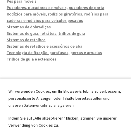
Pés para móveis
Puxadores, puxadores de móveis, puxadores de porta
Rodízios para móveis, rodízios giratórios, rodízios para
cadeiras e rodízios para veículos pesados
Sistemas de dobradiças
Sistemas de guia, retráteis, trilhos de guia
Sistemas de retalhos
Sistemas de retalhos e acessórios de aba
Tecnologia de fixação: parafusos, porcas e arruelas
Trilhos de guia e extensões
Wir verwenden Cookies, um Ihr Browser-Erlebnis zu verbessern,
personalisierte Anzeigen oder Inhalte bereitzustellen und
© 2026 by UMAXO Germany, member of the ERUON Group.
unseren Datenverkehr zu analysieren.
High quality Fittings, mechanical Components and
Fasteners
Indem Sie auf „Alle akzeptieren“ klicken, stimmen Sie unserer
Verwendung von Cookies zu.