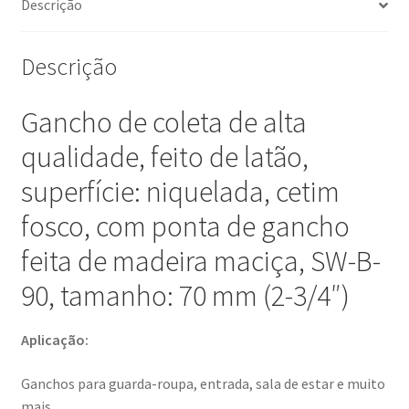
Descrição
70
mm
(2-
Descrição
3/4"),
SW-
Gancho de coleta de alta
B-
qualidade, feito de latão,
90.
Ganchos
superfície: niquelada, cetim
para
fosco, com ponta de gancho
Guarda-
Roupa,
feita de madeira maciça, SW-B-
Entrada,
90, tamanho: 70 mm (2-3/4″)
Sala
de
Estar
Aplicação:
e
muito
Ganchos para guarda-roupa, entrada, sala de estar e muito
mais,
mais.