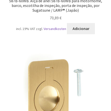
587B-60WB. Alça de anel 587B-60WB para motorhome,
barco, escotilha de inspeção, porta de inspeção, por
Sugatsune / LAMP® (Japão)
70,89
€
Adicionar
incl. 19% VAT
zzgl.
Versandkosten