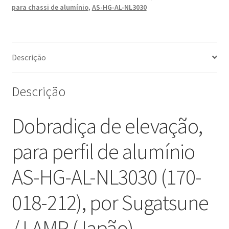
AS-
para chassi de alumínio
,
AS-HG-AL-NL3030
HG-
AL-
NL3030,
por
Descrição
Sugatsune
/
Descrição
LAMP
(Japão)
Dobradiça de elevação,
para perfil de alumínio
AS-HG-AL-NL3030 (170-
018-212), por Sugatsune
/ LAMP (Japão)