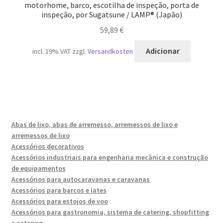
motorhome, barco, escotilha de inspeção, porta de
inspeção, por Sugatsune / LAMP® (Japão)
59,89
€
Adicionar
incl. 19% VAT
zzgl.
Versandkosten
Abas de lixo, abas de arremesso, arremessos de lixo e
arremessos de lixo
Acessórios decorativos
Acessórios industriais para engenharia mecânica e construção
de equipamentos
Acessórios para autocaravanas e caravanas
Acessórios para barcos e iates
Acessórios para estojos de voo
Acessórios para gastronomia, sistema de catering, shopfitting
e catering