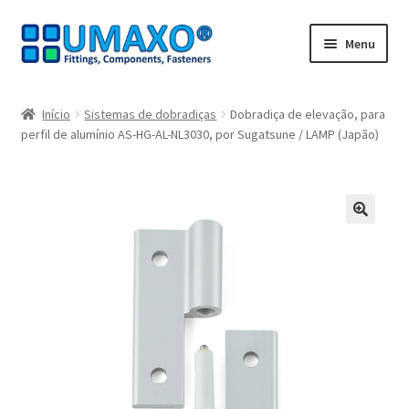
Ir
Saltar
Menu
para
para
a
o
Início
navegação
conteúdo
Início
Sistemas de dobradiças
Dobradiça de elevação, para
perfil de alumínio AS-HG-AL-NL3030, por Sugatsune / LAMP (Japão)
A minha conta
Caixa registadora
Carrinho de compras
🔍
Contate agora
Impressão
Navegação