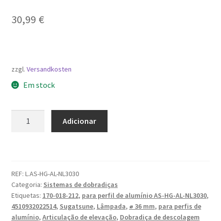
30,99
€
zzgl.
Versandkosten
Em stock
Quantidade
Adicionar
de
Dobradiça
de
elevação,
REF:
L.AS-HG-AL-NL3030
para
Categoria:
Sistemas de dobradiças
perfil
Etiquetas:
170-018-212
,
para perfil de alumínio AS-HG-AL-NL3030
,
de
4510932022514
,
Sugatsune
,
Lâmpada
,
⌀ 36 mm
,
para perfis de
alumínio
alumínio
,
Articulação de elevação
,
Dobradiça de descolagem