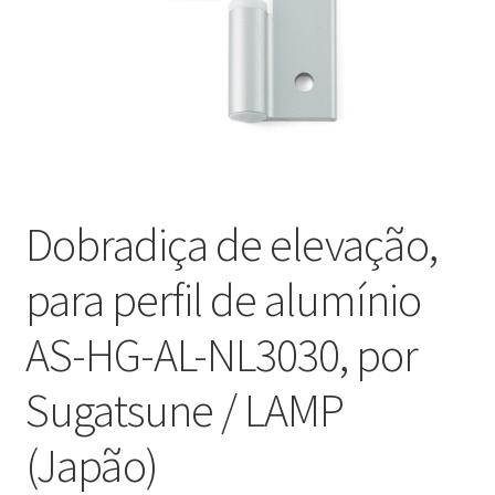
Nossos parceiros
Política de cancelamento
Proteção de dados
Retirar do contrato
Dobradiça de elevação,
TERMOS
para perfil de alumínio
AS-HG-AL-NL3030, por
Sugatsune / LAMP
(Japão)