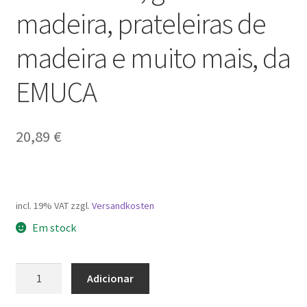
madeira, prateleiras de
madeira e muito mais, da
EMUCA
20,89
€
incl. 19% VAT
zzgl.
Versandkosten
Em stock
Quantidade
Adicionar
de
Corrediças