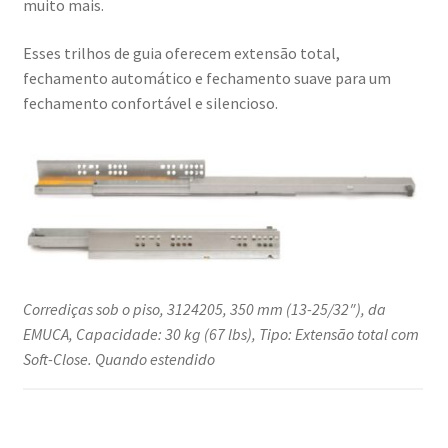
de
muito mais.
madeira
e
Esses trilhos de guia oferecem extensão total,
muito
fechamento automático e fechamento suave para um
mais,
fechamento confortável e silencioso.
da
EMUCA
Corrediças sob o piso, 3124205, 350 mm (13-25/32″), da
EMUCA, Capacidade: 30 kg (67 lbs), Tipo: Extensão total com
Soft-Close. Quando estendido