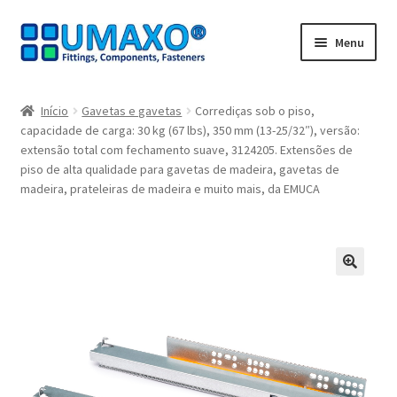
Ir
Saltar
Menu
para
para
a
o
Início
navegação
conteúdo
Início
Gavetas e gavetas
Corrediças sob o piso,
capacidade de carga: 30 kg (67 lbs), 350 mm (13-25/32″), versão:
A minha conta
extensão total com fechamento suave, 3124205. Extensões de
piso de alta qualidade para gavetas de madeira, gavetas de
Caixa registadora
madeira, prateleiras de madeira e muito mais, da EMUCA
Carrinho de compras
Contate agora
🔍
Impressão
Navegação