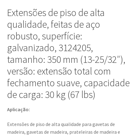
fechamento
Extensões de piso de alta
suave,
qualidade, feitas de aço
3124205.
Extensões
robusto, superfície:
de
galvanizado, 3124205,
piso
de
tamanho: 350 mm (13-25/32″),
alta
versão: extensão total com
qualidade
para
fechamento suave, capacidade
gavetas
de carga: 30 kg (67 lbs)
de
madeira,
gavetas
Aplicação:
de
madeira,
Extensões de piso de alta qualidade para gavetas de
prateleiras
madeira, gavetas de madeira, prateleiras de madeira e