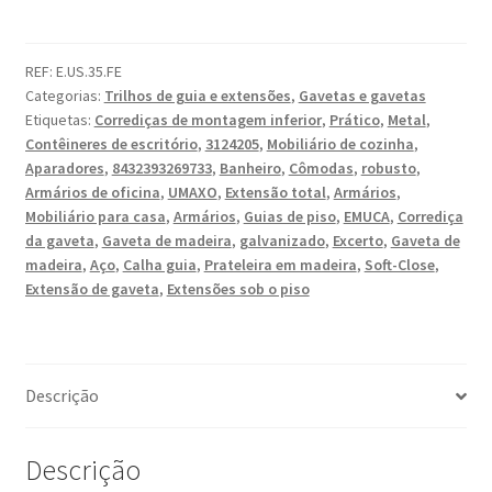
sob
o
REF:
E.US.35.FE
piso,
Categorias:
Trilhos de guia e extensões
,
Gavetas e gavetas
capacidade
Etiquetas:
Corrediças de montagem inferior
,
Prático
,
Metal
,
de
Contêineres de escritório
,
3124205
,
Mobiliário de cozinha
,
carga:
Aparadores
,
8432393269733
,
Banheiro
,
Cômodas
,
robusto
,
30
Armários de oficina
,
UMAXO
,
Extensão total
,
Armários
,
kg
Mobiliário para casa
,
Armários
,
Guias de piso
,
EMUCA
,
Corrediça
da gaveta
,
Gaveta de madeira
,
galvanizado
,
Excerto
,
Gaveta de
(67
madeira
,
Aço
,
Calha guia
,
Prateleira em madeira
,
Soft-Close
,
lbs),
Extensão de gaveta
,
Extensões sob o piso
350
mm
(13-
25/32"),
Descrição
versão:
extensão
total
Descrição
com