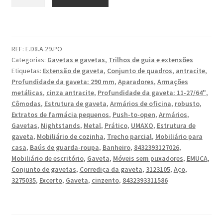
de
Conjunto
de
gavetas,
REF:
E.D8.A.29.PO
com
Categorias:
Gavetas e gavetas
,
Trilhos de guia e extensões
molduras
Etiquetas:
Extensão de gaveta
,
Conjunto de quadros
,
antracite
,
extra
Profundidade da gaveta: 290 mm
,
Aparadores
,
Armações
finas,
metálicas
,
cinza antracite
,
Profundidade da gaveta: 11-27/64"
,
altura:
Cômodas
,
Estrutura de gaveta
,
Armários de oficina
,
robusto
,
88
Extratos de farmácia pequenos
,
Push-to-open
,
Armários
,
Gavetas
,
Nightstands
,
Metal
,
Prático
,
UMAXO
,
Estrutura de
mm
gaveta
,
Mobiliário de cozinha
,
Trecho parcial
,
Mobiliário para
(3-
casa
,
Baús de guarda-roupa
,
Banheiro
,
8432393127026
,
15/32"),
Mobiliário de escritório
,
Gaveta
,
Móveis sem puxadores
,
EMUCA
,
superfície:
Conjunto de gavetas
,
Corrediça da gaveta
,
3123105
,
Aço
,
cinza
3275035
,
Excerto
,
Gaveta
,
cinzento
,
8432393311586
antracito,
290
mm