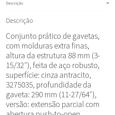
(11-
Descrição
27/64"),
versão:
Descrição
retrátil
parcial
Conjunto prático de gavetas,
com
abertura
com molduras extra finas,
push-
altura da estrutura 88 mm (3-
to-
open,
15/32″), feita de aço robusto,
3275035.
conjunto
superfície: cinza antracito,
de
3275035, profundidade da
gavetas
para
gaveta: 290 mm (11-27/64″),
móveis
versão: extensão parcial com
de
cozinha
abertura push-to-open