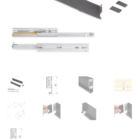
Nossos parceiros
Política de cancelamento
Proteção de dados
Retirar do contrato
TERMOS