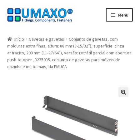
Ir
Saltar
Menu
para
para
a
o
Início
navegação
conteúdo
Início
Gavetas e gavetas
Conjunto de gavetas, com
molduras extra finas, altura: 88 mm (3-15/32″), superfície: cinza
A minha conta
antracito, 290 mm (11-27/64″), versão: retrátil parcial com abertura
push-to-open, 3275035. conjunto de gavetas para móveis de
Caixa registadora
cozinha e muito mais, da EMUCA
Carrinho de compras
Contate agora
🔍
Impressão
Navegação