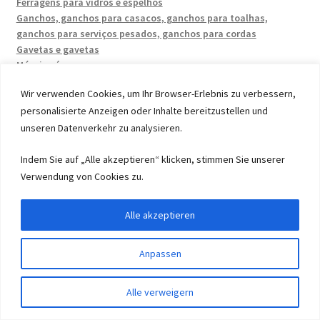
Ferragens para vidros e espelhos
Ganchos, ganchos para casacos, ganchos para toalhas,
ganchos para serviços pesados, ganchos para cordas
Gavetas e gavetas
Móveis pés e pernas
Não categorizado
Wir verwenden Cookies, um Ihr Browser-Erlebnis zu verbessern,
Outros acessórios
personalisierte Anzeigen oder Inhalte bereitzustellen und
Papa-moscas magnético
unseren Datenverkehr zu analysieren.
Pés para móveis
Puxadores, puxadores de móveis, puxadores de porta
Indem Sie auf „Alle akzeptieren“ klicken, stimmen Sie unserer
Rodízios para móveis, rodízios giratórios, rodízios para
cadeiras e rodízios para veículos pesados
Verwendung von Cookies zu.
Sistemas de dobradiças
Sistemas de guia, retráteis, trilhos de guia
Alle akzeptieren
Sistemas de retalhos
Sistemas de retalhos e acessórios de aba
Anpassen
Tecnologia de fixação: parafusos, porcas e arruelas
Trilhos de guia e extensões
0
Alle verweigern
Pesquisar
Pesquisa