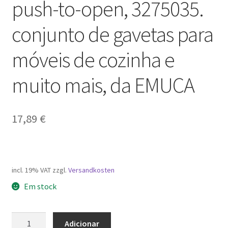
push-to-open, 3275035.
conjunto de gavetas para
móveis de cozinha e
muito mais, da EMUCA
17,89
€
incl. 19% VAT
zzgl.
Versandkosten
Em stock
Quantidade
Adicionar