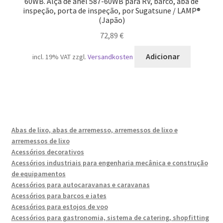
60WB. Alça de anel 587-60WB para RV, barco, aba de
inspeção, porta de inspeção, por Sugatsune / LAMP®
(Japão)
72,89
€
Adicionar
incl. 19% VAT
zzgl.
Versandkosten
Abas de lixo, abas de arremesso, arremessos de lixo e
arremessos de lixo
Acessórios decorativos
Acessórios industriais para engenharia mecânica e construção
de equipamentos
Acessórios para autocaravanas e caravanas
Acessórios para barcos e iates
Acessórios para estojos de voo
Acessórios para gastronomia, sistema de catering, shopfitting