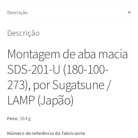
/
LAMP
Descrição
(Japão)
Descrição
Montagem de aba macia
SDS-201-U (180-100-
273), por Sugatsune /
LAMP (Japão)
Peso:
164 g
Número de referência do fabricante
: