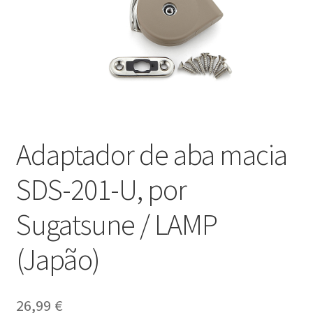
Nossos parceiros
Política de cancelamento
Proteção de dados
Retirar do contrato
Adaptador de aba macia
TERMOS
SDS-201-U, por
Sugatsune / LAMP
(Japão)
26,99
€