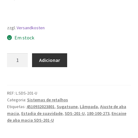
zzgl.
Versandkosten
Em stock
Quantidade
Adicionar
de
Adaptador
de
aba
REF:
L.SDS-201-U
macia
Categoria:
Sistemas de retalhos
SDS-
Etiquetas:
4510932023801
,
Sugatsune
,
Lâmpada
,
Ajuste de aba
201-
macia
,
Estadia de suavidade
,
SDS-201-U
,
180-100-273
,
Encaixe
U,
de aba macia SDS-201-U
por
Sugatsune