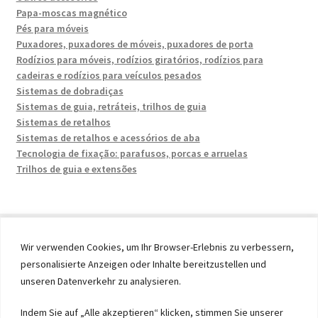
Papa-moscas magnético
Pés para móveis
Puxadores, puxadores de móveis, puxadores de porta
Rodízios para móveis, rodízios giratórios, rodízios para
cadeiras e rodízios para veículos pesados
Sistemas de dobradiças
Sistemas de guia, retráteis, trilhos de guia
Sistemas de retalhos
Sistemas de retalhos e acessórios de aba
Tecnologia de fixação: parafusos, porcas e arruelas
Trilhos de guia e extensões
Wir verwenden Cookies, um Ihr Browser-Erlebnis zu verbessern,
personalisierte Anzeigen oder Inhalte bereitzustellen und
© 2026 by UMAXO Germany, member of the ERUON Group.
unseren Datenverkehr zu analysieren.
High quality Fittings, mechanical Components and
Fasteners
Indem Sie auf „Alle akzeptieren“ klicken, stimmen Sie unserer