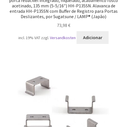
porta rebatível integrado, níquelado, acabamento fosco
acetinado, 135 mm (5-5/16″) HH-P135SN. Alavanca de
entrada HH-P135SN com Buffer de Registro para Portas
Deslizantes, por Sugatsune / LAMP® (Japão)
73,98
€
Adicionar
incl. 19% VAT
zzgl.
Versandkosten