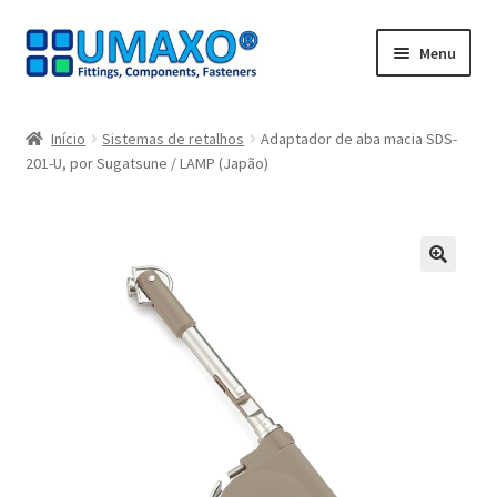
Ir
Saltar
Menu
para
para
a
o
Início
navegação
conteúdo
Início
Sistemas de retalhos
Adaptador de aba macia SDS-
201-U, por Sugatsune / LAMP (Japão)
A minha conta
Caixa registadora
Carrinho de compras
🔍
Contate agora
Impressão
Navegação