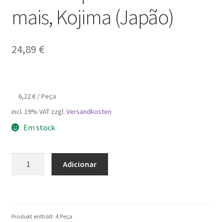
mais, Kojima (Japão)
24,89
€
6,22
€
/
Peça
incl. 19% VAT
zzgl.
Versandkosten
Em stock
Quantidade
Adicionar
de
4
peças
Robusto
Produkt enthält: 4
Peça
encaixe