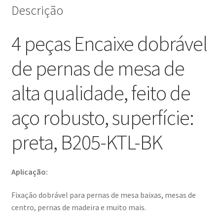
Descrição
dobrável
para
4 peças Encaixe dobrável
mesas
baixas,
de pernas de mesa de
mesas
de
alta qualidade, feito de
centro,
pernas
aço robusto, superfície:
de
madeira
preta, B205-KTL-BK
para
mesas
e
Aplicação:
mais,
Kojima
Fixação dobrável para pernas de mesa baixas, mesas de
(Japão)
centro, pernas de madeira e muito mais.