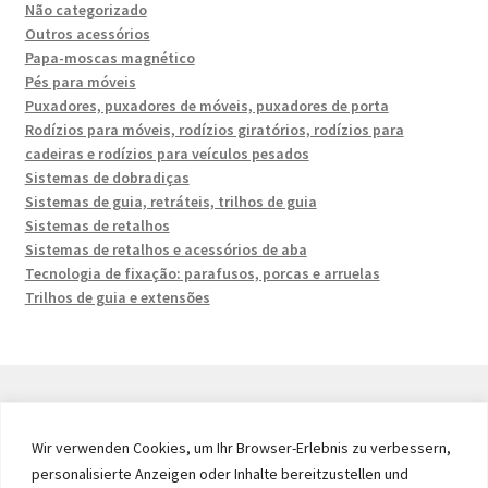
Não categorizado
Outros acessórios
Papa-moscas magnético
Pés para móveis
Puxadores, puxadores de móveis, puxadores de porta
Rodízios para móveis, rodízios giratórios, rodízios para
cadeiras e rodízios para veículos pesados
Sistemas de dobradiças
Sistemas de guia, retráteis, trilhos de guia
Sistemas de retalhos
Sistemas de retalhos e acessórios de aba
Tecnologia de fixação: parafusos, porcas e arruelas
Trilhos de guia e extensões
Wir verwenden Cookies, um Ihr Browser-Erlebnis zu verbessern,
© 2026 by UMAXO Germany, member of the ERUON Group.
personalisierte Anzeigen oder Inhalte bereitzustellen und
High quality Fittings, mechanical Components and