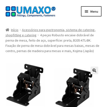
Ir
Saltar
Menu
para
para
a
o
Início
navegação
conteúdo
Início
Acessórios para gastronomia, sistema de catering,
shopfitting e catering
4 peças Robusto encaixe dobrável de
A minha conta
perna de mesa, feito de aço, superfície: preta, B205-KTL-BK.
Fixação de perna de mesa dobrável para mesas baixas, mesas de
Caixa registadora
centro, pernas de madeira para mesas e mais, Kojima (Japão)
Carrinho de compras
Contate agora
🔍
Impressão
Navegação