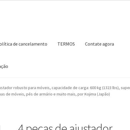
olítica de cancelamento
TERMOS
Contate agora
ação
ho de compras
Contate agora
Impressão
Navegação
Nossos parce
ustador robusto para móveis, capacidade de carga: 600 kg (1323 lbs), super
nas de móveis, pés de armário e muito mais, por Kojima (Japão)
Retirar do contrato
TERMOS
4 peças de ajustador