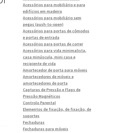
Acessórios para mobiliário e para
edifícios em madeira
Acessórios para mobiliário sem
pegas (push-to-open)
Acessórios para portas de cômodos
e portas de entrada
Acessórios para portas de correr
Acessórios para vida minimalista,
casa minúscula, mini casa e
recipiente de vida
Amortecedor de porta para móveis
Amortecedores de móveis e
amortecedores de porta
Capturas de Pressão e Flaps de
Pressão Magnéticos
Controlo Parental
Elementos de fixação, de fixação, de
suportes
Fechaduras
Fechaduras para móveis