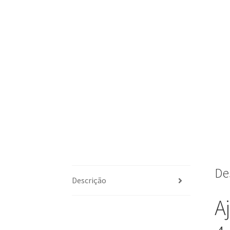
De
Descrição
A