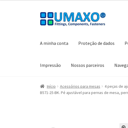
Ir
Saltar
para
para
a
o
navegação
conteúdo
A minha conta
Proteção de dados
P
Impressão
Nossos parceiros
Naveg
Início
A minha conta
Caixa registadora
Carrin
Início
Acessórios para mesas
4 peças de aj
B571-25-BK. Pé ajustável para pernas de mesa, per
Política de cancelamento
Proteção de dados