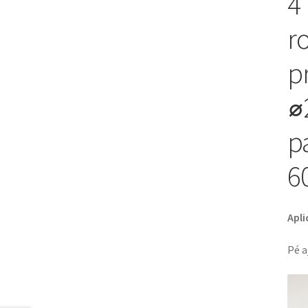
4 
r
p
⌀
p
6
Apli
Pé a