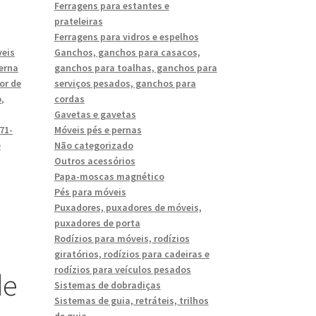
Ferragens para estantes e
prateleiras
Ferragens para vidros e espelhos
eis
Ganchos, ganchos para casacos,
erna
ganchos para toalhas, ganchos para
or de
serviços pesados, ganchos para
o
,
cordas
,
Gavetas e gavetas
71-
Móveis pés e pernas
e
Não categorizado
Outros acessórios
Papa-moscas magnético
Pés para móveis
Puxadores, puxadores de móveis,
puxadores de porta
Rodízios para móveis, rodízios
giratórios, rodízios para cadeiras e
rodízios para veículos pesados
de
Sistemas de dobradiças
Sistemas de guia, retráteis, trilhos
de guia