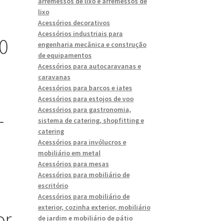
arremessos de lixo e arremessos de
lixo
Acessórios decorativos
Acessórios industriais para
0
engenharia mecânica e construção
de equipamentos
Acessórios para autocaravanas e
caravanas
Acessórios para barcos e iates
Acessórios para estojos de voo
Acessórios para gastronomia,
-
sistema de catering, shopfitting e
catering
Acessórios para invólucros e
mobiliário em metal
Acessórios para mesas
Acessórios para mobiliário de
escritório
Acessórios para mobiliário de
exterior, cozinha exterior, mobiliário
or
de jardim e mobiliário de pátio