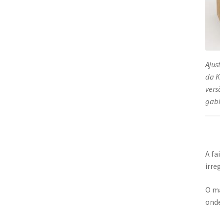
Ajus
da K
vers
gabi
A fa
irre
O ma
onde