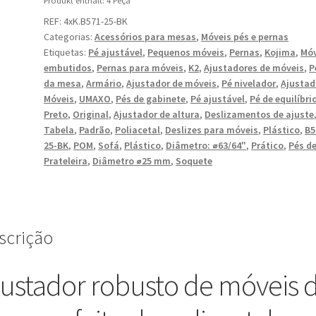
Produkt enthält: 4
Peça
ajustador
REF:
4xK.B571-25-BK
robusto
Categorias:
Acessórios para mesas
,
Móveis pés e pernas
para
Etiquetas:
Pé ajustável
,
Pequenos móveis
,
Pernas
,
Kojima
,
Móv
móveis,
embutidos
,
Pernas para móveis
,
K2
,
Ajustadores de móveis
,
P
capacidade
da mesa
,
Armário
,
Ajustador de móveis
,
Pé nivelador
,
Ajustad
de
Móveis
,
UMAXO
,
Pés de gabinete
,
Pé ajustável
,
Pé de equilíbri
carga:
Preto
,
Original
,
Ajustador de altura
,
Deslizamentos de ajuste
600
Tabela
,
Padrão
,
Poliacetal
,
Deslizes para móveis
,
Plástico
,
B5
25-BK
,
POM
,
Sofá
,
Plástico
,
Diâmetro: ⌀63/64"
,
Prático
,
Pés d
kg
Prateleira
,
Diâmetro ⌀25 mm
,
Soquete
(1323
lbs),
superfície:
preta,
scrição
⌀25
mm
(63/64"),
justador robusto de móveis 
versão:
padrão,