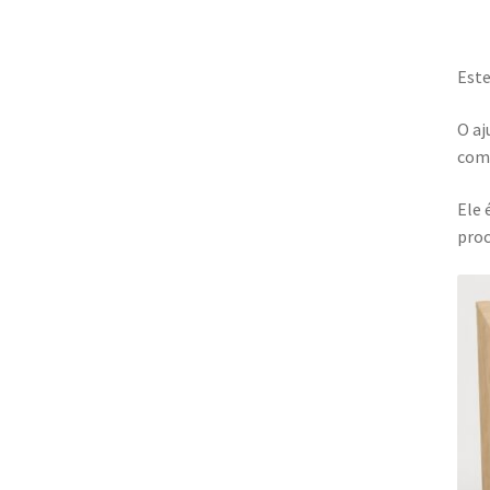
Este
O aj
comp
Ele 
pro