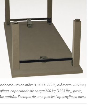
por
Kojima
(Japão)
tador robusto de móveis, B571-25-BK, diâmetro: ⌀25 mm,
ojima, capacidade de carga: 600 kg (1323 lbs), preto,
ão: padrão. Exemplo de uma possível aplicação na mesa