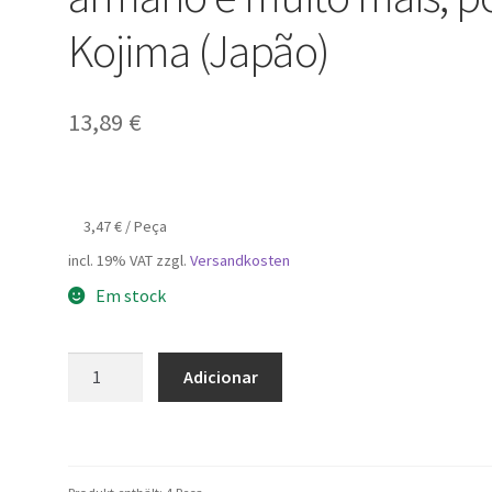
Kojima (Japão)
13,89
€
3,47
€
/
Peça
incl. 19% VAT
zzgl.
Versandkosten
Em stock
Quantidade
Adicionar
de
4
peças
de