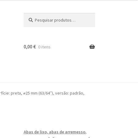
Pesquisar
Pesquisa
por:
0,00
€
0 itens
iros
fície: preta, ⌀25 mm (63/64″), versão: padrão,
Abas de lixo, abas de arremesso,