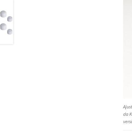
Ajus
da K
vers