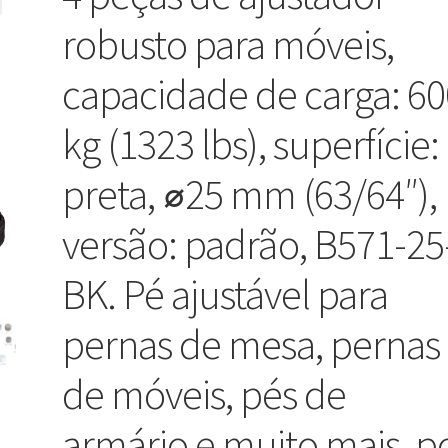
robusto para móveis,
capacidade de carga: 60
kg (1323 lbs), superfície:
preta, ⌀25 mm (63/64″),
versão: padrão, B571-25
BK. Pé ajustável para
pernas de mesa, pernas
de móveis, pés de
armário e muito mais, p