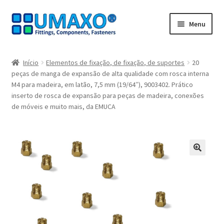
Ir
Saltar
Menu
para
para
a
o
Início
navegação
conteúdo
Início
Elementos de fixação, de fixação, de suportes
20
peças de manga de expansão de alta qualidade com rosca interna
A minha conta
M4 para madeira, em latão, 7,5 mm (19/64″), 9003402. Prático
inserto de rosca de expansão para peças de madeira, conexões
Caixa registadora
de móveis e muito mais, da EMUCA
Carrinho de compras
Contate agora
🔍
Impressão
Navegação