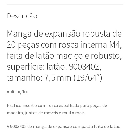
de
rosca
Descrição
de
expansão
Manga de expansão robusta de
para
peças
20 peças com rosca interna M4,
de
feita de latão maciço e robusto,
madeira,
conexões
superfície: latão, 9003402,
de
tamanho: 7,5 mm (19/64″)
móveis
e
Aplicação:
muito
mais,
Prático inserto com rosca espalhada para peças de
da
madeira, juntas de móveis e muito mais.
EMUCA
A 9003402 de manga de expansão compacta feita de latão