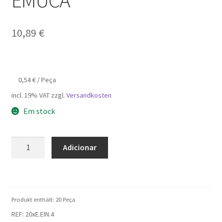
EMUCA
10,89
€
0,54
€
/
Peça
incl. 19% VAT
zzgl.
Versandkosten
Em stock
Quantidade
Adicionar
de
20
peças
de
Produkt enthält: 20
Peça
manga
REF:
20xE.EIN.4
de