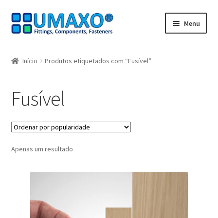
Ir
Saltar
Menu
para
para
a
o
Início
navegação
conteúdo
Início
Produtos etiquetados com “Fusível”
A minha conta
Fusível
Caixa registadora
Carrinho de compras
Apenas um resultado
Contate agora
Impressão
Navegação