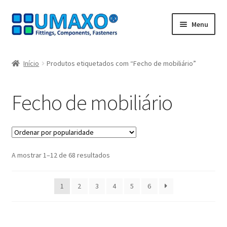
Ir
Saltar
Menu
para
para
a
o
Início
navegação
conteúdo
Início
Produtos etiquetados com “Fecho de mobiliário”
A minha conta
Fecho de mobiliário
Caixa registadora
Carrinho de compras
Ordenado
A mostrar 1–12 de 68 resultados
Contate agora
por
popularidade
Impressão
1
2
3
4
5
6
Navegação