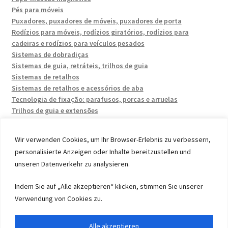
Pés para móveis
Puxadores, puxadores de móveis, puxadores de porta
Rodízios para móveis, rodízios giratórios, rodízios para
cadeiras e rodízios para veículos pesados
Sistemas de dobradiças
Sistemas de guia, retráteis, trilhos de guia
Sistemas de retalhos
Sistemas de retalhos e acessórios de aba
Tecnologia de fixação: parafusos, porcas e arruelas
Trilhos de guia e extensões
Wir verwenden Cookies, um Ihr Browser-Erlebnis zu verbessern,
personalisierte Anzeigen oder Inhalte bereitzustellen und
unseren Datenverkehr zu analysieren.
© 2026 by UMAXO Germany, member of the ERUON Group.
Indem Sie auf „Alle akzeptieren“ klicken, stimmen Sie unserer
High quality Fittings, mechanical Components and
Verwendung von Cookies zu.
Fasteners
Alle akzeptieren