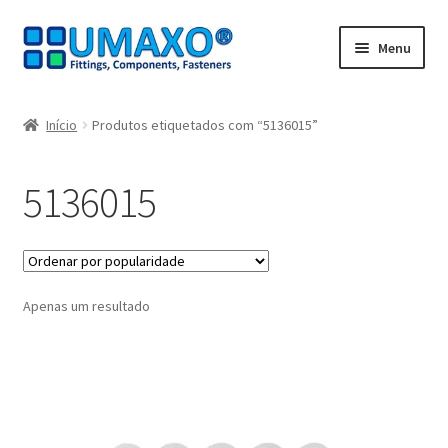
Ir
Saltar
Menu
para
para
a
o
Início
navegação
conteúdo
Início
Produtos etiquetados com “5136015”
A minha conta
5136015
Caixa registadora
Carrinho de compras
Apenas um resultado
Contate agora
Impressão
Navegação