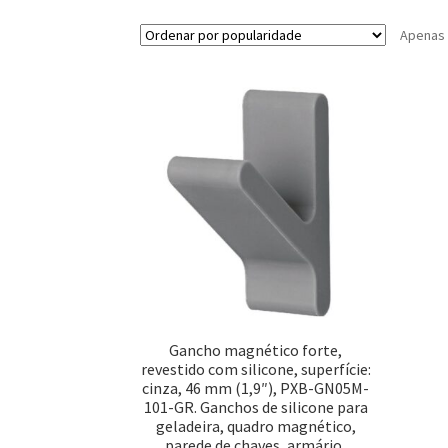
Apenas 
Gancho magnético forte,
revestido com silicone, superfície:
cinza, 46 mm (1,9″), PXB-GN05M-
101-GR. Ganchos de silicone para
geladeira, quadro magnético,
parede de chaves, armário,