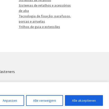
Sistemas de retalhos e acessórios
de aba
Tecnologia de fixação: parafusos,
porcas e arruelas
Trilhos de guia e extensões
Fasteners
Anpassen
Alle verweigern
Alle akzeptieren