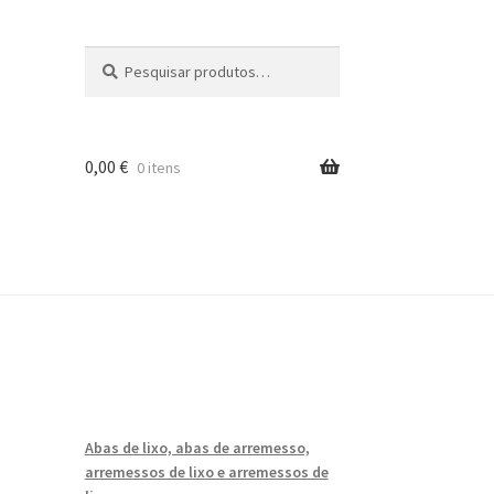
Pesquisar
Pesquisa
por:
0,00
€
0 itens
iros
Abas de lixo, abas de arremesso,
arremessos de lixo e arremessos de