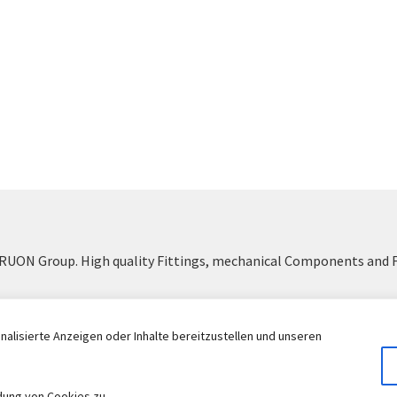
UON Group. High quality Fittings, mechanical Components and 
Withdraw from contract
alisierte Anzeigen oder Inhalte bereitzustellen und unseren
dung von Cookies zu.