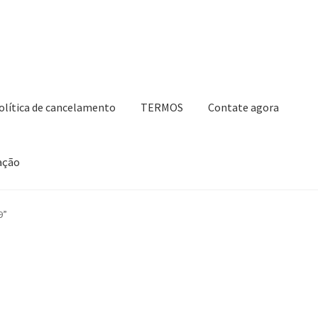
olítica de cancelamento
TERMOS
Contate agora
ação
ho de compras
Contate agora
Impressão
Navegação
Nossos parce
9”
Retirar do contrato
TERMOS