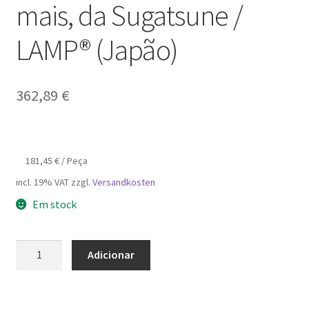
mais, da Sugatsune /
LAMP® (Japão)
362,89
€
181,45
€
/
Peça
incl. 19% VAT
zzgl.
Versandkosten
Em stock
Quantidade
Adicionar
de
Suporte
de