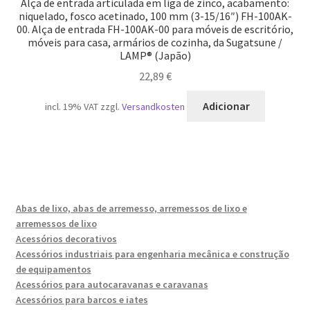
Alça de entrada articulada em liga de zinco, acabamento:
niquelado, fosco acetinado, 100 mm (3-15/16″) FH-100AK-
00. Alça de entrada FH-100AK-00 para móveis de escritório,
móveis para casa, armários de cozinha, da Sugatsune /
LAMP® (Japão)
22,89
€
Adicionar
incl. 19% VAT
zzgl.
Versandkosten
Abas de lixo, abas de arremesso, arremessos de lixo e
arremessos de lixo
Acessórios decorativos
Acessórios industriais para engenharia mecânica e construção
de equipamentos
Acessórios para autocaravanas e caravanas
Acessórios para barcos e iates