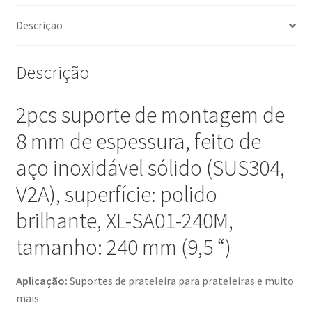
superfície:
Descrição
polido
brilhante,
240
Descrição
mm
(9,5"),
2pcs suporte de montagem de
XL-
SA01-
8 mm de espessura, feito de
240M.
aço inoxidável sólido (SUS304,
Suportes
de
V2A), superfície: polido
prateleira
brilhante, XL-SA01-240M,
para
prateleiras
tamanho: 240 mm (9,5 “)
e
muito
Aplicação:
Suportes de prateleira para prateleiras e muito
mais,
mais.
da