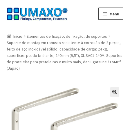
Ir
Saltar
Menu
para
para
a
o
Início
navegação
conteúdo
Início
Elementos de fixação, de fixação, de suportes
Suporte de montagem robusto resistente à corrosão de 2 peças,
A minha conta
feito de aço inoxidável sólido, capacidade de carga: 24 kg,
superfície: polido brilhante, 240 mm (9,5″), XL-SA01-240M. Suportes
Caixa registadora
de prateleira para prateleiras e muito mais, da Sugatsune / LAMP®
(Japão)
Carrinho de compras
Contate agora
🔍
Impressão
Navegação