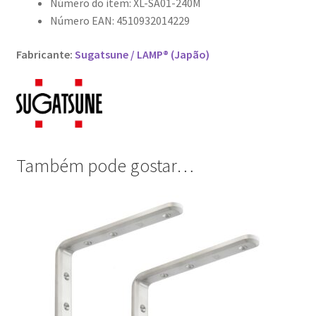
Número do item: XL-SA01-240M
Número EAN: 4510932014229
Fabricante:
Sugatsune / LAMP® (Japão)
Também pode gostar…