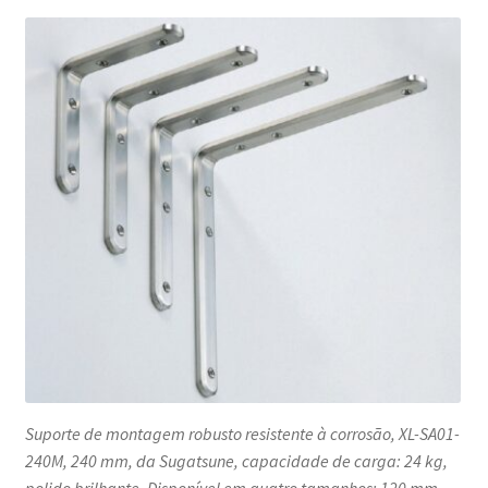
Sugatsune
/
LAMP®
(Japão)
Suporte de montagem robusto resistente à corrosão, XL-SA01-
240M, 240 mm, da Sugatsune, capacidade de carga: 24 kg,