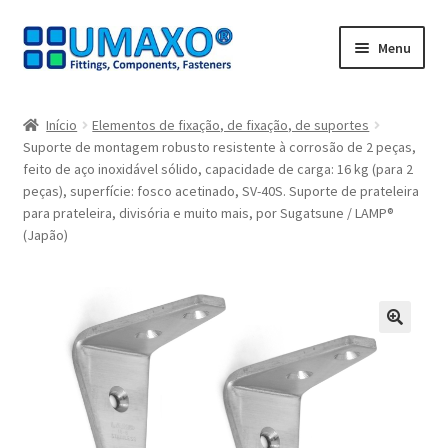
Ir
Saltar
Menu
para
para
a
o
Início
navegação
conteúdo
Início
Elementos de fixação, de fixação, de suportes
Suporte de montagem robusto resistente à corrosão de 2 peças,
A minha conta
feito de aço inoxidável sólido, capacidade de carga: 16 kg (para 2
peças), superfície: fosco acetinado, SV-40S. Suporte de prateleira
Caixa registadora
para prateleira, divisória e muito mais, por Sugatsune / LAMP®
(Japão)
Carrinho de compras
Contate agora
🔍
Impressão
Navegação