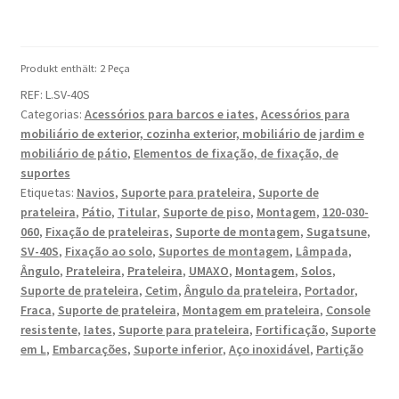
Suporte
de
montagem
Produkt enthält: 2
Peça
robusto
REF:
L.SV-40S
resistente
Categorias:
Acessórios para barcos e iates
,
Acessórios para
à
mobiliário de exterior, cozinha exterior, mobiliário de jardim e
corrosão
mobiliário de pátio
,
Elementos de fixação, de fixação, de
de
suportes
2
Etiquetas:
Navios
,
Suporte para prateleira
,
Suporte de
peças,
prateleira
,
Pátio
,
Titular
,
Suporte de piso
,
Montagem
,
120-030-
feito
060
,
Fixação de prateleiras
,
Suporte de montagem
,
Sugatsune
,
SV-40S
,
Fixação ao solo
,
Suportes de montagem
,
Lâmpada
,
de
Ângulo
,
Prateleira
,
Prateleira
,
UMAXO
,
Montagem
,
Solos
,
aço
Suporte de prateleira
,
Cetim
,
Ângulo da prateleira
,
Portador
,
inoxidável
Fraca
,
Suporte de prateleira
,
Montagem em prateleira
,
Console
sólido,
resistente
,
Iates
,
Suporte para prateleira
,
Fortificação
,
Suporte
capacidade
em L
,
Embarcações
,
Suporte inferior
,
Aço inoxidável
,
Partição
de
carga: