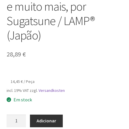
e muito mais, por
Sugatsune / LAMP®
(Japão)
28,89
€
14,45
€
/
Peça
incl. 19% VAT
zzgl.
Versandkosten
Em stock
Quantidade
Adicionar
de