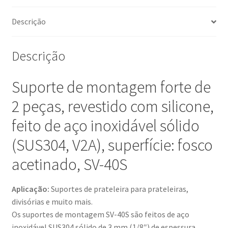
16
kg
Descrição
(para
2
Descrição
peças),
superfície:
Suporte de montagem forte de
fosco
acetinado,
2 peças, revestido com silicone,
SV-
feito de aço inoxidável sólido
40S.
Suporte
(SUS304, V2A), superfície: fosco
de
prateleira
acetinado, SV-40S
para
prateleira,
Aplicação:
Suportes de prateleira para prateleiras,
divisória
divisórias e muito mais.
e
Os suportes de montagem SV-40S são feitos de aço
muito
inoxidável SUS304 sólido de 3 mm (1/8″) de espessura.