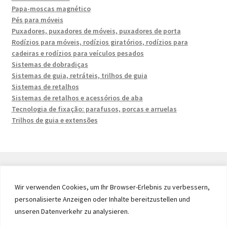
Papa-moscas magnético
Pés para móveis
Puxadores, puxadores de móveis, puxadores de porta
Rodízios para móveis, rodízios giratórios, rodízios para
cadeiras e rodízios para veículos pesados
Sistemas de dobradiças
Sistemas de guia, retráteis, trilhos de guia
Sistemas de retalhos
Sistemas de retalhos e acessórios de aba
Tecnologia de fixação: parafusos, porcas e arruelas
Trilhos de guia e extensões
Wir verwenden Cookies, um Ihr Browser-Erlebnis zu verbessern,
© 2026 by UMAXO Germany, member of the ERUON Group.
personalisierte Anzeigen oder Inhalte bereitzustellen und
High quality Fittings, mechanical Components and
unseren Datenverkehr zu analysieren.
Fasteners