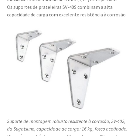
mais,
Os suportes de prateleiras SV-40S combinam a alta
por
capacidade de carga com excelente resistência à corrosão.
Sugatsune
/
LAMP®
(Japão)
Suporte de montagem robusto resistente à corrosão, SV-40S,
da Sugatsune, capacidade de carga: 16 kg, fosco acetinado.