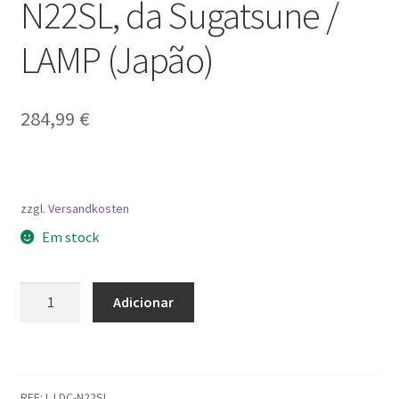
N22SL, da Sugatsune /
LAMP (Japão)
284,99
€
zzgl.
Versandkosten
Em stock
Quantidade
Adicionar
de
Fechador
de
porta
REF:
L.LDC-N22SL