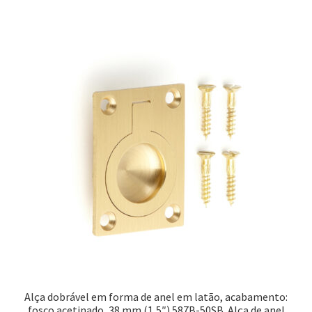
Alça dobrável em forma de anel em latão, acabamento:
fosco acetinado, 38 mm (1,5″) 587B-50SB. Alça de anel