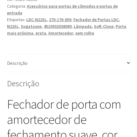
com
Categoria:
Acessórios para portas de cômodos e portas de
amortecedor
entrada
de
Etiquetas:
LDC-N22SL
,
270-176-059
,
Fechador de Portas LDC-
fechamento
N22SL
,
Sugatsune
,
4510932038089
,
Lâmpada
,
Soft-Close
,
Porta
suave,
mais próxima
,
prata
,
Amortecedor
,
sem rolha
cor
da
superfície:
Prata,
Descrição
LDC-
N22SL,
Descrição
da
Sugatsune
Fechador de porta com
/
LAMP
amortecedor de
(Japão)
fechamento suave, cor