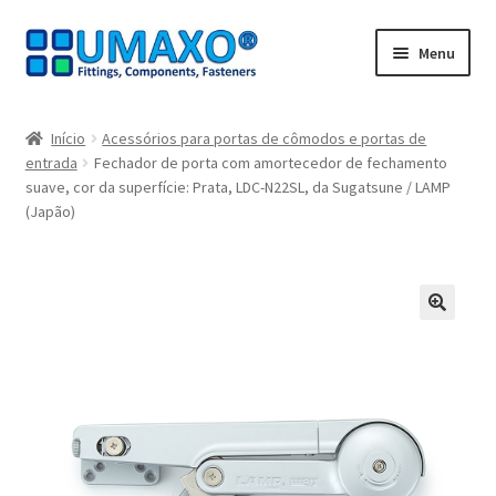
Ir
Saltar
Menu
para
para
a
o
Início
navegação
conteúdo
Início
Acessórios para portas de cômodos e portas de
entrada
Fechador de porta com amortecedor de fechamento
A minha conta
suave, cor da superfície: Prata, LDC-N22SL, da Sugatsune / LAMP
(Japão)
Caixa registadora
Carrinho de compras
🔍
Contate agora
Impressão
Navegação