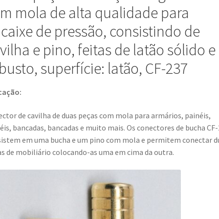
mola
m mola de alta qualidade para
para
caixe de pressão, consistindo de
armários,
painéis,
vilha e pino, feitas de latão sólido e
bancadas,
busto, superfície: latão, CF-237
bancadas
e
muito
cação:
mais,
da
ctor de cavilha de duas peças com mola para armários, painéis,
Sugatsune
éis, bancadas, bancadas e muito mais. Os conectores de bucha CF
/
istem em uma bucha e um pino com mola e permitem conectar d
LAMP®
s de mobiliário colocando-as uma em cima da outra.
(Japão)