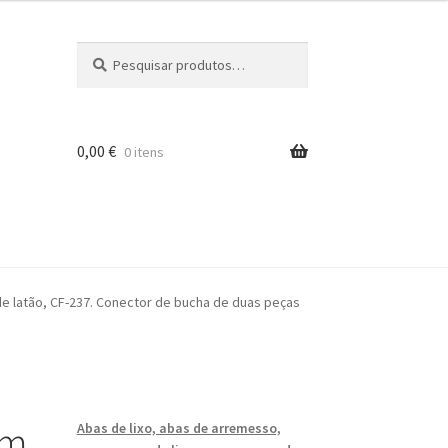
Pesquisar
Pesquisa
por:
0,00
€
0 itens
iros
e latão, CF-237. Conector de bucha de duas peças
em
Abas de lixo, abas de arremesso,