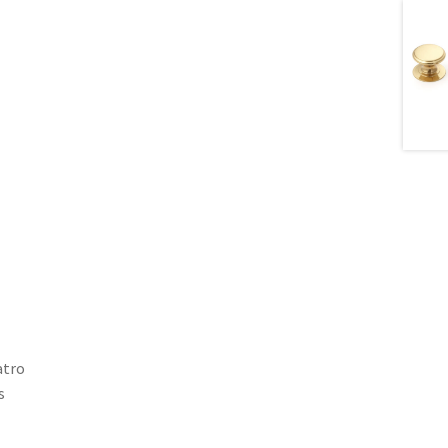
atro
s