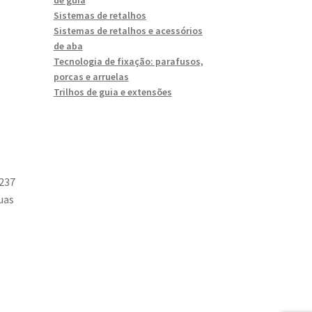
Sistemas de retalhos
Sistemas de retalhos e acessórios
de aba
Tecnologia de fixação: parafusos,
porcas e arruelas
Trilhos de guia e extensões
-237
uas