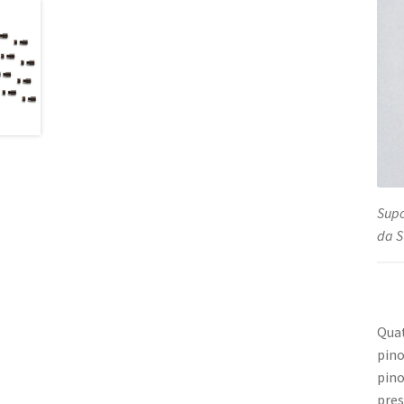
Supo
da S
Quat
pino
pino
pres