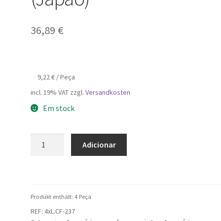
36,89
€
9,22
€
/
Peça
incl. 19% VAT
zzgl.
Versandkosten
Em stock
Quantidade
Adicionar
de
4
peças
de
Produkt enthält: 4
Peça
montagem
REF:
4xL.CF-237
em