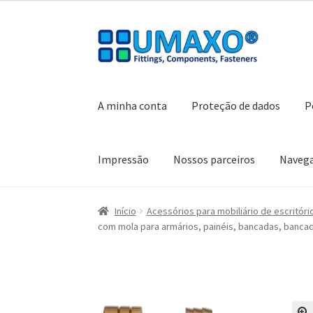
Ir
Saltar
para
para
a
o
navegação
conteúdo
A minha conta
Proteção de dados
P
Impressão
Nossos parceiros
Naveg
Início
A minha conta
Caixa registadora
Carrin
Início
Acessórios para mobiliário de escritóri
com mola para armários, painéis, bancadas, bancad
Política de cancelamento
Proteção de dados