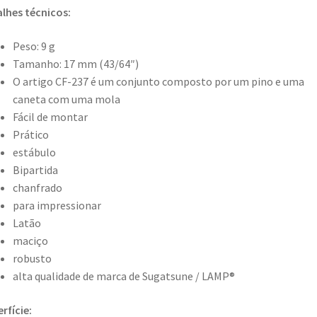
lhes técnicos:
Peso: 9 g
Tamanho: 17 mm (43/64″)
O artigo CF-237 é um conjunto composto por um pino e uma
caneta com uma mola
Fácil de montar
Prático
estábulo
Bipartida
chanfrado
para impressionar
Latão
maciço
robusto
alta qualidade de marca de Sugatsune / LAMP®
rfície: