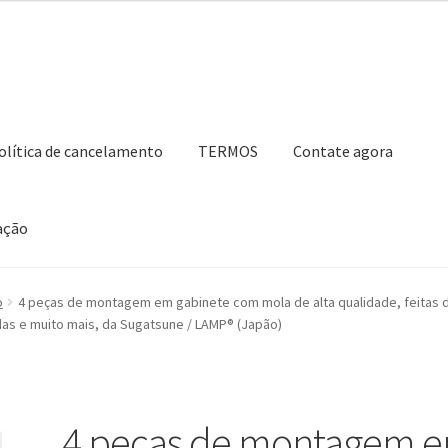
olítica de cancelamento
TERMOS
Contate agora
ação
ho de compras
Contate agora
Impressão
Navegação
Nossos parce
o
4 peças de montagem em gabinete com mola de alta qualidade, feitas d
as e muito mais, da Sugatsune / LAMP® (Japão)
Retirar do contrato
TERMOS
4 peças de montagem 