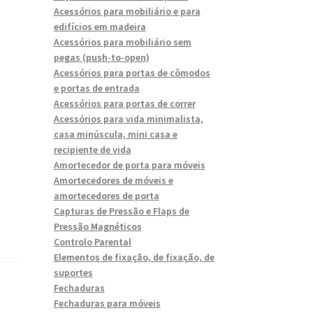
Acessórios para mobiliário e para
edifícios em madeira
Acessórios para mobiliário sem
pegas (push-to-open)
Acessórios para portas de cômodos
e portas de entrada
Acessórios para portas de correr
Acessórios para vida minimalista,
casa minúscula, mini casa e
recipiente de vida
Amortecedor de porta para móveis
Amortecedores de móveis e
amortecedores de porta
Capturas de Pressão e Flaps de
Pressão Magnéticos
Controlo Parental
Elementos de fixação, de fixação, de
suportes
Fechaduras
Fechaduras para móveis