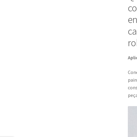
co
en
ca
ro
Apli
Cone
pain
cons
peça