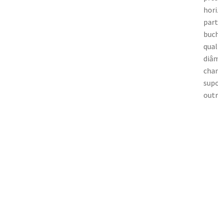
hori
part
buch
qual
diâm
chan
supo
outr