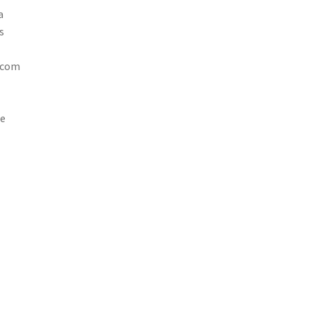
a
s
s com
re