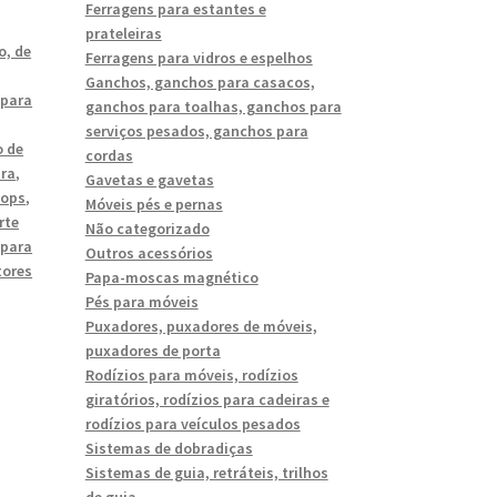
Ferragens para estantes e
prateleiras
o, de
Ferragens para vidros e espelhos
Ganchos, ganchos para casacos,
 para
ganchos para toalhas, ganchos para
serviços pesados, ganchos para
o de
cordas
ira
,
Gavetas e gavetas
tops
,
Móveis pés e pernas
rte
Não categorizado
 para
Outros acessórios
tores
Papa-moscas magnético
Pés para móveis
Puxadores, puxadores de móveis,
puxadores de porta
Rodízios para móveis, rodízios
giratórios, rodízios para cadeiras e
rodízios para veículos pesados
Sistemas de dobradiças
Sistemas de guia, retráteis, trilhos
de guia